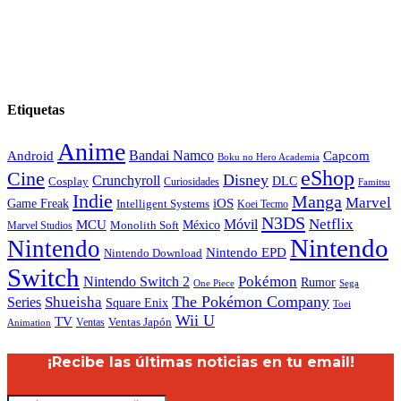
Etiquetas
Anime
Android
Bandai Namco
Capcom
Boku no Hero Academia
eShop
Cine
Disney
Crunchyroll
DLC
Cosplay
Curiosidades
Famitsu
Indie
Manga
Marvel
iOS
Game Freak
Intelligent Systems
Koei Tecmo
N3DS
Netflix
MCU
Móvil
México
Marvel Studios
Monolith Soft
Nintendo
Nintendo
Nintendo EPD
Nintendo Download
Switch
Nintendo Switch 2
Pokémon
Rumor
Sega
One Piece
The Pokémon Company
Shueisha
Series
Square Enix
Toei
Wii U
TV
Ventas
Ventas Japón
Animation
¡Recibe las últimas noticias en tu email!