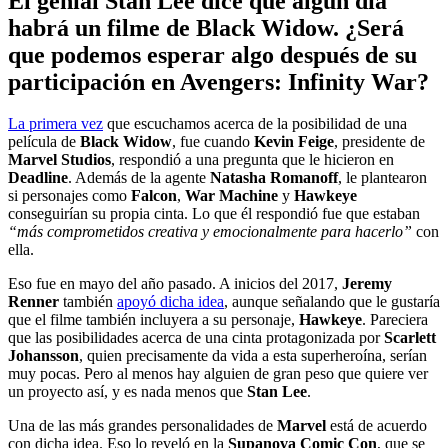
El genial Stan Lee dice que algún día
habrá un filme de Black Widow. ¿Será
que podemos esperar algo después de su
participación en Avengers: Infinity War?
La primera vez
que escuchamos acerca de la posibilidad de una
película de
Black Widow
, fue cuando
Kevin Feige
, presidente de
Marvel Studios
, respondió a una pregunta que le hicieron en
Deadline
. Además de la agente
Natasha Romanoff
, le plantearon
si personajes como
Falcon
,
War Machine
y
Hawkeye
conseguirían su propia cinta. Lo que él respondió fue que estaban
“más comprometidos creativa y emocionalmente para hacerlo”
con
ella.
Eso fue en mayo del año pasado. A inicios del 2017,
Jeremy
Renner
también
apoyó dicha idea
, aunque señalando que le gustaría
que el filme también incluyera a su personaje,
Hawkeye
. Pareciera
que las posibilidades acerca de una cinta protagonizada por
Scarlett
Johansson
, quien precisamente da vida a esta superheroína, serían
muy pocas. Pero al menos hay alguien de gran peso que quiere ver
un proyecto así, y es nada menos que
Stan Lee
.
Una de las más grandes personalidades de
Marvel
está de acuerdo
con dicha idea. Eso lo reveló en la
Supanova Comic Con
, que se