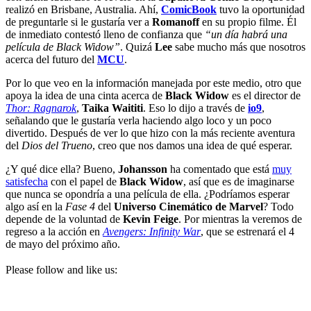
realizó en Brisbane, Australia. Ahí,
ComicBook
tuvo la oportunidad
de preguntarle si le gustaría ver a
Romanoff
en su propio filme. Él
de inmediato contestó lleno de confianza que
“un día habrá una
película de Black Widow”
. Quizá
Lee
sabe mucho más que nosotros
acerca del futuro del
MCU
.
Por lo que veo en la información manejada por este medio, otro que
apoya la idea de una cinta acerca de
Black Widow
es el director de
Thor: Ragnarok
,
Taika Waititi
. Eso lo dijo a través de
io9
,
señalando que le gustaría verla haciendo algo loco y un poco
divertido. Después de ver lo que hizo con la más reciente aventura
del
Dios del Trueno
, creo que nos damos una idea de qué esperar.
¿Y qué dice ella? Bueno,
Johansson
ha comentado que está
muy
satisfecha
con el papel de
Black Widow
, así que es de imaginarse
que nunca se opondría a una película de ella. ¿Podríamos esperar
algo así en la
Fase 4
del
Universo Cinemático de Marvel
? Todo
depende de la voluntad de
Kevin Feige
. Por mientras la veremos de
regreso a la acción en
Avengers: Infinity War
, que se estrenará el 4
de mayo del próximo año.
Please follow and like us: