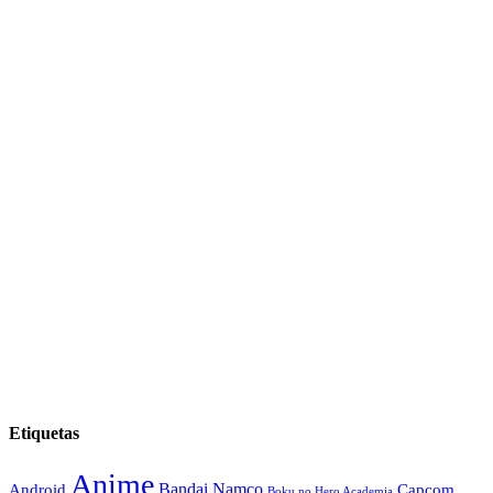
Etiquetas
Anime
Android
Bandai Namco
Capcom
Boku no Hero Academia