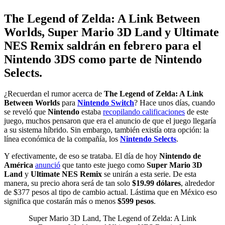
The Legend of Zelda: A Link Between
Worlds, Super Mario 3D Land y Ultimate
NES Remix saldrán en febrero para el
Nintendo 3DS como parte de Nintendo
Selects.
¿Recuerdan el rumor acerca de
The Legend of Zelda: A Link
Between Worlds
para
Nintendo Switch
? Hace unos días, cuando
se reveló que
Nintendo
estaba
recopilando calificaciones
de este
juego, muchos pensaron que era el anuncio de que el juego llegaría
a su sistema híbrido. Sin embargo, también existía otra opción: la
línea económica de la compañía, los
Nintendo Selects
.
Y efectivamente, de eso se trataba. El día de hoy
Nintendo de
América
anunció
que tanto este juego como
Super Mario 3D
Land
y
Ultimate NES Remix
se unirán a esta serie. De esta
manera, su precio ahora será de tan solo
$19.99 dólares
, alrededor
de $377 pesos al tipo de cambio actual. Lástima que en México eso
significa que costarán más o menos
$599 pesos
.
Super Mario 3D Land, The Legend of Zelda: A Link