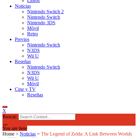
Libros
Noticias
Nintendo Switch 2
Nintendo Switch
Nintendo 3DS
Móvil
Retro
Previos
Nintendo Switch
N3DS
Wii U
Reseñas
Nintendo Switch
N3DS
Wii U
Móvil
Cine y TV
Reseñas
X
Buscar:
You are here
Home
>
Noticias
>
The Legend of Zelda: A Link Between Worlds