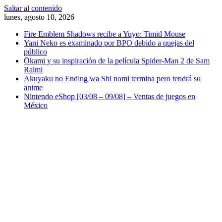
Saltar al contenido
lunes, agosto 10, 2026
Fire Emblem Shadows recibe a Yuyo: Timid Mouse
Yani Neko es examinado por BPO debido a quejas del
público
Ōkami y su inspiración de la película Spider-Man 2 de Sam
Raimi
Akuyaku no Ending wa Shi nomi termina pero tendrá su
anime
Nintendo eShop [03/08 – 09/08] – Ventas de juegos en
México