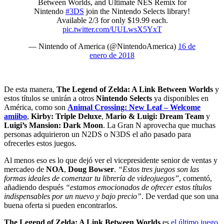
Between Worlds, and Ultimate NES Remix for
Nintendo
#3DS
join the Nintendo Selects library!
Available 2/3 for only $19.99 each.
pic.twitter.com/UULwsX5YxT
— Nintendo of America (@NintendoAmerica)
16 de
enero de 2018
De esta manera,
The Legend of Zelda: A Link Between Worlds
y
estos títulos se unirán a otros
Nintendo Selects
ya disponibles en
América, como son
Animal Crossing: New Leaf – Welcome
amiibo
,
Kirby: Triple Deluxe
,
Mario & Luigi: Dream Team
y
Luigi’s Mansion: Dark Moon
. La Gran N aprovecha que muchas
personas adquirieron un N2DS o N3DS el año pasado para
ofrecerles estos juegos.
Al menos eso es lo que dejó ver el vicepresidente senior de ventas y
mercadeo de
NOA
,
Doug Bowser
.
“Estos tres juegos son las
formas ideales de comenzar tu librería de videojuegos”
, comentó,
añadiendo después
“estamos emocionados de ofrecer estos títulos
indispensables por un nuevo y bajo precio”
. De verdad que son una
buena oferta si pueden encontrarlos.
The Legend of Zelda: A Link Between Worlds
es
el último juego