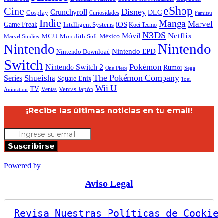
eShop
Cine
Disney
Crunchyroll
DLC
Cosplay
Curiosidades
Famitsu
Indie
Manga
Marvel
iOS
Game Freak
Intelligent Systems
Koei Tecmo
N3DS
Netflix
MCU
Móvil
México
Marvel Studios
Monolith Soft
Nintendo
Nintendo
Nintendo EPD
Nintendo Download
Switch
Nintendo Switch 2
Pokémon
Rumor
Sega
One Piece
The Pokémon Company
Shueisha
Series
Square Enix
Toei
Wii U
TV
Ventas
Ventas Japón
Animation
¡Recibe las últimas noticias en tu email!
Suscribirse
Powered by
Aviso Legal
Revisa Nuestras Políticas de Cooki