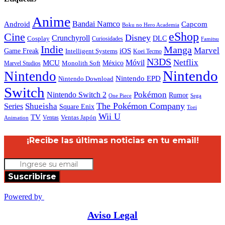
Anime
Android
Bandai Namco
Capcom
Boku no Hero Academia
eShop
Cine
Disney
Crunchyroll
DLC
Cosplay
Curiosidades
Famitsu
Indie
Manga
Marvel
iOS
Game Freak
Intelligent Systems
Koei Tecmo
N3DS
Netflix
MCU
Móvil
México
Marvel Studios
Monolith Soft
Nintendo
Nintendo
Nintendo EPD
Nintendo Download
Switch
Nintendo Switch 2
Pokémon
Rumor
Sega
One Piece
The Pokémon Company
Shueisha
Series
Square Enix
Toei
Wii U
TV
Ventas
Ventas Japón
Animation
¡Recibe las últimas noticias en tu email!
Suscribirse
Powered by
Aviso Legal