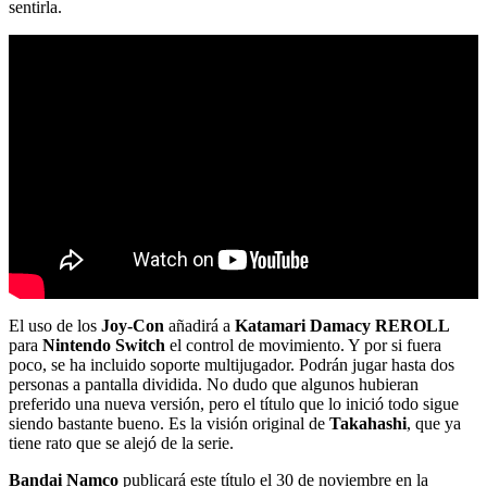
sentirla.
El uso de los
Joy-Con
añadirá a
Katamari Damacy REROLL
para
Nintendo Switch
el control de movimiento. Y por si fuera
poco, se ha incluido soporte multijugador. Podrán jugar hasta dos
personas a pantalla dividida. No dudo que algunos hubieran
preferido una nueva versión, pero el título que lo inició todo sigue
siendo bastante bueno. Es la visión original de
Takahashi
, que ya
tiene rato que se alejó de la serie.
Bandai Namco
publicará este título el 30 de noviembre en la