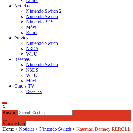
Libros
Noticias
Nintendo Switch 2
Nintendo Switch
Nintendo 3DS
Móvil
Retro
Previos
Nintendo Switch
N3DS
Wii U
Reseñas
Nintendo Switch
N3DS
Wii U
Móvil
Cine y TV
Reseñas
X
Buscar:
You are here
Home
>
Noticias
>
Nintendo Switch
>
Katamari Damacy REROLL