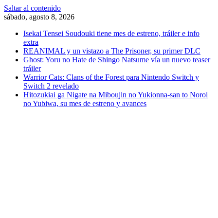
Saltar al contenido
sábado, agosto 8, 2026
Isekai Tensei Soudouki tiene mes de estreno, tráiler e info
extra
REANIMAL y un vistazo a The Prisoner, su primer DLC
Ghost: Yoru no Hate de Shingo Natsume vía un nuevo teaser
tráiler
Warrior Cats: Clans of the Forest para Nintendo Switch y
Switch 2 revelado
Hitozukiai ga Nigate na Miboujin no Yukionna-san to Noroi
no Yubiwa, su mes de estreno y avances