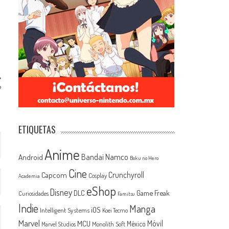
?
ETIQUETAS
Anime
Android
Bandai Namco
Boku no Hero
Cine
Capcom
Crunchyroll
Cosplay
Academia
eShop
Disney
Game Freak
DLC
Curiosidades
Famitsu
Indie
Manga
iOS
Intelligent Systems
Koei Tecmo
Marvel
MCU
Móvil
México
Monolith Soft
Marvel Studios