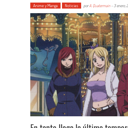
Anime y Manga
Noticias
por
A. Quatermain
-
3 enero, 
En tanto llega la última tempor