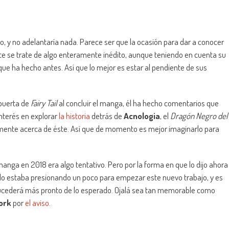
 y no adelantaría nada. Parece ser que la ocasión para dar a conocer
e se trate de algo enteramente inédito, aunque teniendo en cuenta su
s que ha hecho antes. Así que lo mejor es estar al pendiente de sus
 puerta de
Fairy Tail
al concluir el manga, él ha hecho comentarios que
nterés en explorar
la historia
detrás de
Acnologia
, el
Dragón Negro del
mente acerca de éste. Así que de momento es mejor imaginarlo para
anga en 2018 era algo tentativo. Pero por la forma en que lo dijo ahora
r lo estaba presionando un poco para empezar este nuevo trabajo, y es
 sucederá más pronto de lo esperado. Ojalá sea tan memorable como
ork
por
el aviso
.