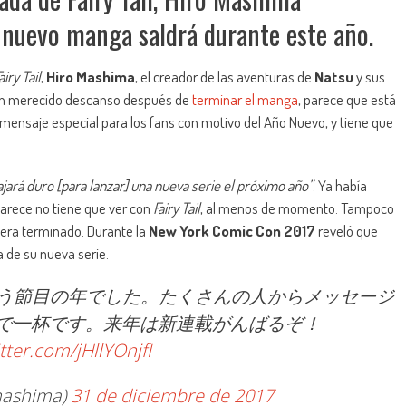
 nuevo manga saldrá durante este año.
airy Tail
,
Hiro Mashima
, el creador de las aventuras de
Natsu
y sus
 un merecido descanso después de
terminar el manga
, parece que está
n mensaje especial para los fans con motivo del Año Nuevo, y tiene que
ajará duro [para lanzar] una nueva serie el próximo año”
. Ya había
 parece no tiene que ver con
Fairy Tail
, al menos de momento. Tampoco
era terminado. Durante la
New York Comic Con 2017
reveló que
 de su nueva serie.
いう節目の年でした。たくさんの人からメッセージ
で一杯です。来年は新連載がんばるぞ！
itter.com/jHllYOnjfI
ashima)
31 de diciembre de 2017