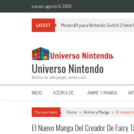
Saltar al contenido
jueves, agosto 6, 2026
Minecraft para Nintendo Switch 2 tiene
LATEST
Universo Nintendo
Noticias de videojuegos, anime y más
INICIO
ACERCA DE…
ANIME Y MANGA
AR
You are here
Home
>
Anime y Manga
>
El nuevo m
El Nuevo Manga Del Creador De Fairy Ta