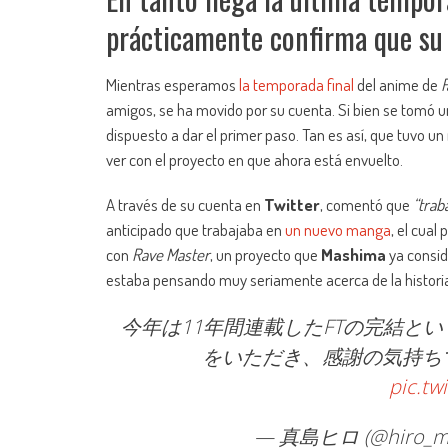
prácticamente confirma que su
Mientras esperamos
la temporada final
del anime de
F
amigos, se ha movido por su cuenta. Si bien se tomó
dispuesto a dar el primer paso. Tan es así, que tuvo u
ver con el proyecto en que ahora está envuelto.
A través de su cuenta en
Twitter
, comentó que
“trab
anticipado que trabajaba en
un nuevo manga
, el cual
con
Rave Master
, un proyecto que
Mashima
ya consid
estaba pensando muy seriamente acerca de la historia
今年は11年間連載したFTの完結と
をいただき、感謝の気持ち
pic.tw
— 真島ヒロ (@hiro_m