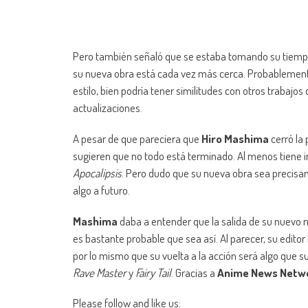
Pero también señaló que se estaba tomando su tiempo,
su nueva obra está cada vez más cerca. Probablement
estilo, bien podría tener similitudes con otros trabajo
actualizaciones.
A pesar de que pareciera que
Hiro Mashima
cerró la
sugieren que no todo está terminado. Al menos tiene i
Apocalipsis
. Pero dudo que su nueva obra sea precisa
algo a futuro.
Mashima
daba a entender que la salida de su nuevo m
es bastante probable que sea así. Al parecer, su edito
por lo mismo que su vuelta a la acción será algo que
Rave Master
y
Fairy Tail
. Gracias a
Anime News Netw
Please follow and like us: