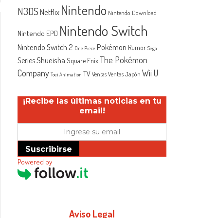
Nintendo
N3DS
Netflix
Nintendo Download
Nintendo Switch
Nintendo EPD
Nintendo Switch 2
Pokémon
Rumor
One Piece
Sega
The Pokémon
Shueisha
Series
Square Enix
Company
Wii U
TV
Ventas Japón
Ventas
Toei Animation
¡Recibe las últimas noticias en tu
email!
Suscribirse
Powered by
Aviso Legal