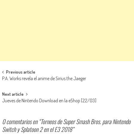
Navegación de entradas
Previous article
P.A. Works revela el anime de Sirius the Jaeger
Next article
Jueves de Nintendo Download en la eShop [22/03]
0 comentarios en “
Torneos de Super Smash Bros. para Nintendo
Switch y Splatoon 2 en el E3 2018
”