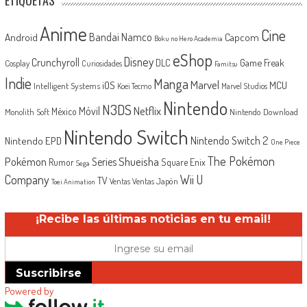
ETIQUETAS
Anime
Cine
Android
Bandai Namco
Capcom
Boku no Hero Academia
eShop
Disney
Crunchyroll
Game Freak
DLC
Cosplay
Curiosidades
Famitsu
Indie
Manga
Marvel
iOS
MCU
Intelligent Systems
Koei Tecmo
Marvel Studios
Nintendo
N3DS
Netflix
Móvil
México
Monolith Soft
Nintendo Download
Nintendo Switch
Nintendo Switch 2
Nintendo EPD
One Piece
The Pokémon
Shueisha
Pokémon
Series
Rumor
Square Enix
Sega
Company
Wii U
TV
Ventas Japón
Ventas
Toei Animation
¡Recibe las últimas noticias en tu email!
Suscribirse
Powered by