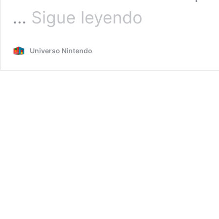
¿Cuánto
…
Sigue leyendo
cuesta
la
destrucción
Universo Nintendo
que
genera
Godzilla?