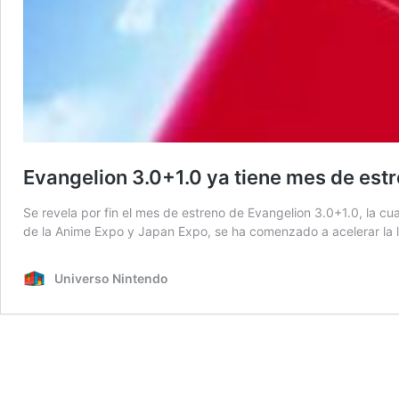
Evangelion 3.0+1.0 ya tiene mes de estr
Se revela por fin el mes de estreno de Evangelion 3.0+1.0, la cu
de la Anime Expo y Japan Expo, se ha comenzado a acelerar la l
Universo Nintendo