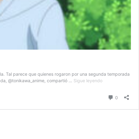
rada. Tal parece que quienes rogaron por una segunda temporada
Tonikaku
imada, @tonikawa_anime, compartió …
Sigue leyendo
Kawaii:
¿Viene
Comentari
0
la
segunda
temporada?