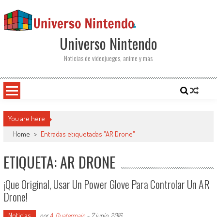
Saltar al contenido
Universo Nintendo
Noticias de videojuegos, anime y más
You are here
Home
>
Entradas etiquetadas "AR Drone"
ETIQUETA: AR DRONE
¡Que Original, Usar Un Power Glove Para Controlar Un AR
Drone!
Noticias
por
A. Quatermain
-
7 junio, 2016