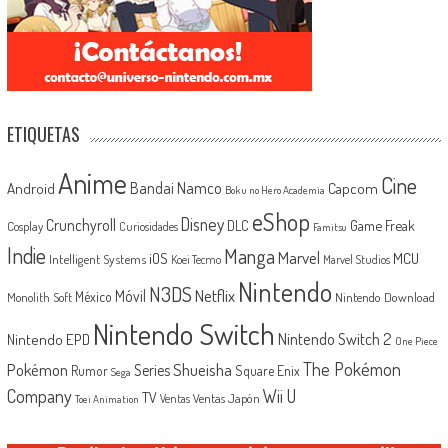
ETIQUETAS
Anime
Cine
Android
Bandai Namco
Capcom
Boku no Hero Academia
eShop
Disney
Crunchyroll
Game Freak
DLC
Cosplay
Curiosidades
Famitsu
Indie
Manga
Marvel
iOS
MCU
Intelligent Systems
Koei Tecmo
Marvel Studios
Nintendo
N3DS
Netflix
Móvil
México
Monolith Soft
Nintendo Download
Nintendo Switch
Nintendo Switch 2
Nintendo EPD
One Piece
The Pokémon
Shueisha
Pokémon
Series
Rumor
Square Enix
Sega
Company
Wii U
TV
Ventas Japón
Ventas
Toei Animation