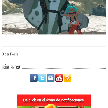
Navegación de entradas
Older Posts
¡SÍGUENOS!