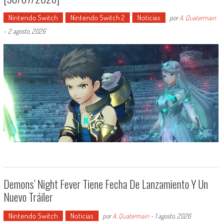
Nintendo Switch
Nintendo Switch 2
Noticias
por
A. Quatermain
-
2 agosto, 2026
Demons’ Night Fever Tiene Fecha De Lanzamiento Y Un
Nuevo Tráiler
Nintendo Switch
Noticias
por
A. Quatermain
-
1 agosto, 2026