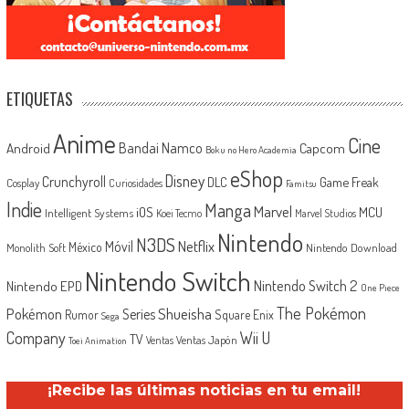
ETIQUETAS
Anime
Cine
Android
Bandai Namco
Capcom
Boku no Hero Academia
eShop
Disney
Crunchyroll
Game Freak
DLC
Cosplay
Curiosidades
Famitsu
Indie
Manga
Marvel
iOS
MCU
Intelligent Systems
Koei Tecmo
Marvel Studios
Nintendo
N3DS
Netflix
Móvil
México
Monolith Soft
Nintendo Download
Nintendo Switch
Nintendo Switch 2
Nintendo EPD
One Piece
The Pokémon
Shueisha
Pokémon
Series
Rumor
Square Enix
Sega
Company
Wii U
TV
Ventas Japón
Ventas
Toei Animation
¡Recibe las últimas noticias en tu email!