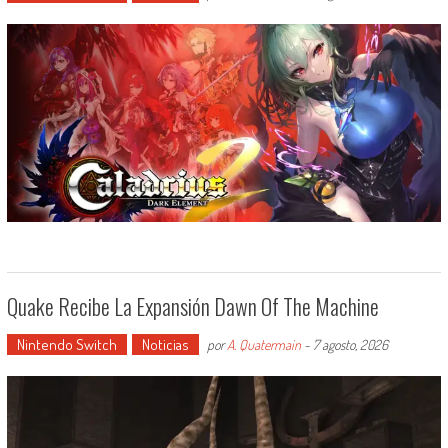
Quake Recibe La Expansión Dawn Of The Machine
Nintendo Switch
Noticias
por
A. Quatermain
-
7 agosto, 2026