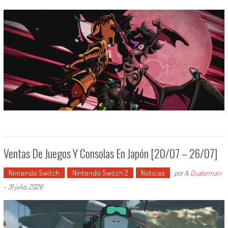
Ventas De Juegos Y Consolas En Japón [20/07 – 26/07]
Nintendo Switch
Nintendo Switch 2
Noticias
por
A. Quatermain
-
31 julio, 2026