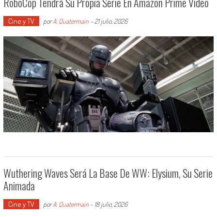
RoboCop Tendrá Su Propia Serie En Amazon Prime Video
Cine y TV
por
A. Quatermain
-
21 julio, 2026
Wuthering Waves Será La Base De WW: Elysium, Su Serie
Animada
Cine y TV
por
A. Quatermain
-
18 julio, 2026