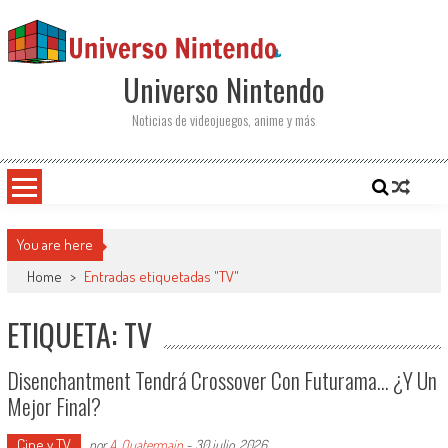
Saltar al contenido
Universo Nintendo
Noticias de videojuegos, anime y más
You are here
Home
>
Entradas etiquetadas "TV"
ETIQUETA: TV
Disenchantment Tendrá Crossover Con Futurama… ¿y Un
Mejor Final?
Cine y TV
por
A. Quatermain
-
30 julio, 2026