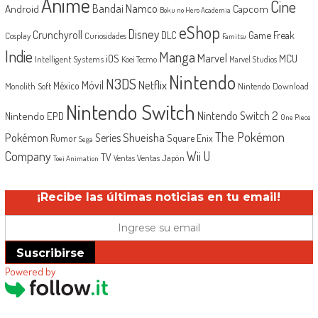
Anime
Cine
Android
Bandai Namco
Capcom
Boku no Hero Academia
eShop
Disney
Crunchyroll
Game Freak
DLC
Cosplay
Curiosidades
Famitsu
Indie
Manga
Marvel
iOS
MCU
Intelligent Systems
Koei Tecmo
Marvel Studios
Nintendo
N3DS
Netflix
Móvil
México
Monolith Soft
Nintendo Download
Nintendo Switch
Nintendo Switch 2
Nintendo EPD
One Piece
The Pokémon
Shueisha
Pokémon
Series
Rumor
Square Enix
Sega
Company
Wii U
TV
Ventas Japón
Ventas
Toei Animation
¡Recibe las últimas noticias en tu email!
Suscribirse
Powered by