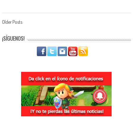
Navegación de entradas
Older Posts
¡SÍGUENOS!