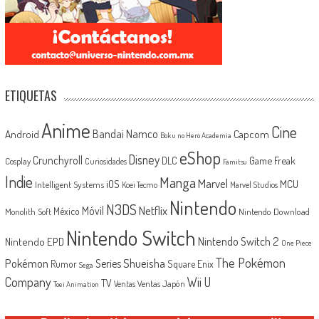
ETIQUETAS
Anime
Cine
Android
Bandai Namco
Capcom
Boku no Hero Academia
eShop
Disney
Crunchyroll
Game Freak
DLC
Cosplay
Curiosidades
Famitsu
Indie
Manga
Marvel
iOS
MCU
Intelligent Systems
Koei Tecmo
Marvel Studios
Nintendo
N3DS
Netflix
Móvil
México
Monolith Soft
Nintendo Download
Nintendo Switch
Nintendo Switch 2
Nintendo EPD
One Piece
The Pokémon
Shueisha
Pokémon
Series
Rumor
Square Enix
Sega
Company
Wii U
TV
Ventas Japón
Ventas
Toei Animation