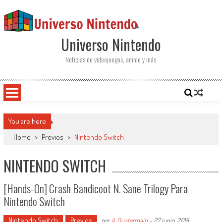
Saltar al contenido
Universo Nintendo
Noticias de videojuegos, anime y más
You are here
Home
>
Previos
>
Nintendo Switch
NINTENDO SWITCH
[Hands-On] Crash Bandicoot N. Sane Trilogy Para
Nintendo Switch
Nintendo Switch
Previos
por
A. Quatermain
-
27 junio, 2018