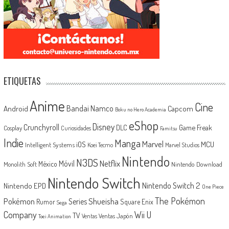
ETIQUETAS
Anime
Cine
Android
Bandai Namco
Capcom
Boku no Hero Academia
eShop
Disney
Crunchyroll
Game Freak
DLC
Cosplay
Curiosidades
Famitsu
Indie
Manga
Marvel
iOS
MCU
Intelligent Systems
Koei Tecmo
Marvel Studios
Nintendo
N3DS
Netflix
Móvil
México
Monolith Soft
Nintendo Download
Nintendo Switch
Nintendo Switch 2
Nintendo EPD
One Piece
The Pokémon
Shueisha
Pokémon
Series
Rumor
Square Enix
Sega
Company
Wii U
TV
Ventas Japón
Ventas
Toei Animation