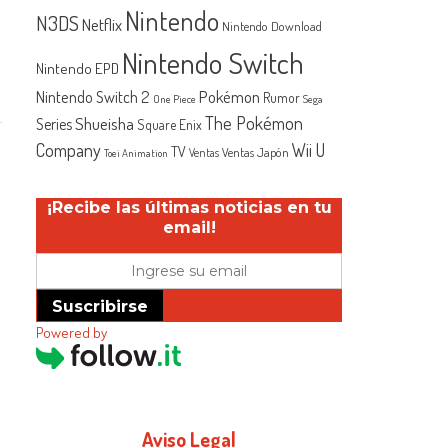
Nintendo
N3DS
Netflix
Nintendo Download
Nintendo Switch
Nintendo EPD
Nintendo Switch 2
Pokémon
Rumor
One Piece
Sega
The Pokémon
Shueisha
Series
Square Enix
Company
Wii U
TV
Ventas Japón
Ventas
Toei Animation
¡Recibe las últimas noticias en tu
email!
Suscribirse
Powered by
Aviso Legal