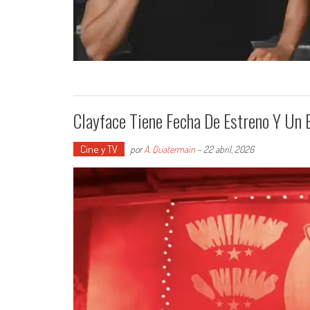
Clayface Tiene Fecha De Estreno Y Un E
Cine y TV
por
A. Quatermain
-
22 abril, 2026