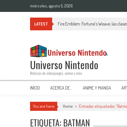
Saltar al contenido
miércoles, agosto 5, 2026
Fire Emblem: Fortune’s Weave, las clases
LATEST
Universo Nintendo
Noticias de videojuegos, anime y más
INICIO
ACERCA DE…
ANIME Y MANGA
AR
You are here
Home
>
Entradas etiquetadas "Batm
ETIQUETA: BATMAN