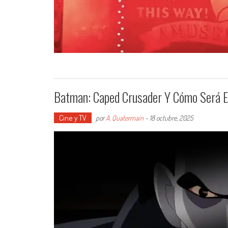
Batman: Caped Crusader Y Cómo Será E
Cine y TV
por
A. Quatermain
-
18 octubre, 2025