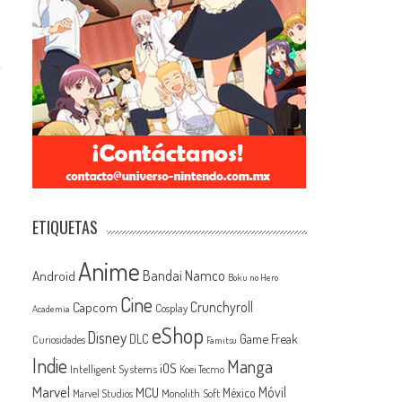
ETIQUETAS
Anime
Android
Bandai Namco
Boku no Hero
Cine
Capcom
Crunchyroll
Cosplay
Academia
eShop
Disney
Game Freak
DLC
Curiosidades
Famitsu
Indie
Manga
iOS
Intelligent Systems
Koei Tecmo
Marvel
MCU
Móvil
México
Monolith Soft
Marvel Studios