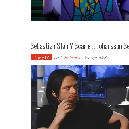
Sebastian Stan Y Scarlett Johansson S
Cine y TV
por
A. Quatermain
-
14 mayo, 2026