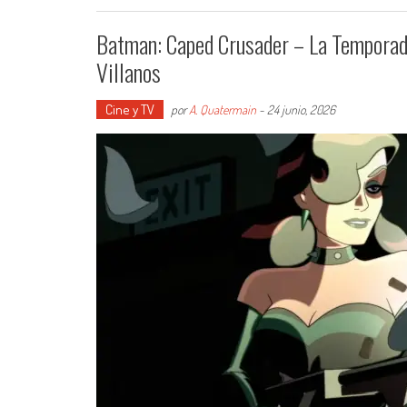
Batman: Caped Crusader – La Temporada
Villanos
Cine y TV
por
A. Quatermain
-
24 junio, 2026