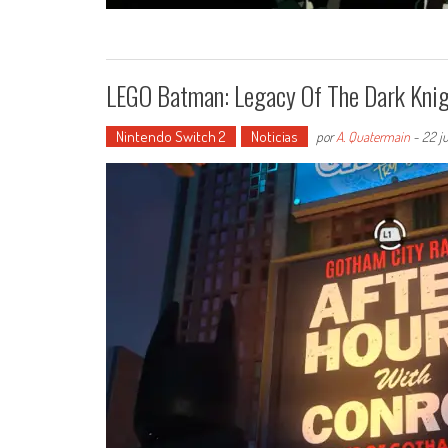
LEGO Batman: Legacy Of The Dark Knig
Nintendo Switch 2
Noticias
por
A. Quatermain
-
22 j