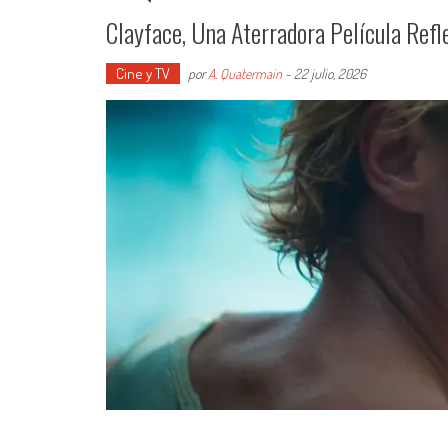
Clayface, Una Aterradora Película Refl
Cine y TV
por
A. Quatermain
-
22 julio, 2026