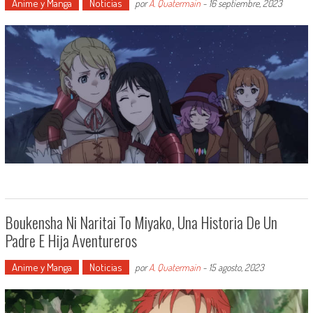
Anime y Manga
Noticias
por
A. Quatermain
-
16 septiembre, 2023
Boukensha Ni Naritai To Miyako, Una Historia De Un
Padre E Hija Aventureros
Anime y Manga
Noticias
por
A. Quatermain
-
15 agosto, 2023