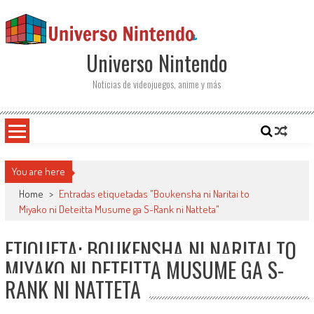
Saltar al contenido
Universo Nintendo
Noticias de videojuegos, anime y más
You are here
Home
>
Entradas etiquetadas "Boukensha ni Naritai to
Miyako ni Deteitta Musume ga S-Rank ni Natteta"
ETIQUETA: BOUKENSHA NI NARITAI TO
MIYAKO NI DETEITTA MUSUME GA S-
RANK NI NATTETA