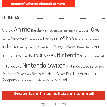
ETIQUETAS
Anime
Cine
Android
Bandai Namco
Capcom
Boku no Hero Academia
eShop
Disney
Crunchyroll
Game Freak
DLC
Cosplay
Curiosidades
Famitsu
Indie
Manga
Marvel
iOS
MCU
Intelligent Systems
Koei Tecmo
Marvel Studios
Nintendo
N3DS
Netflix
Móvil
México
Monolith Soft
Nintendo Download
Nintendo Switch
Nintendo Switch 2
Nintendo EPD
One Piece
The Pokémon
Shueisha
Pokémon
Series
Rumor
Square Enix
Sega
Company
Wii U
TV
Ventas Japón
Ventas
Toei Animation
¡Recibe las últimas noticias en tu email!