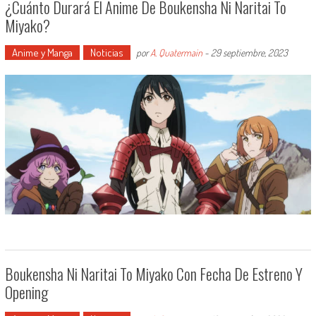
¿Cuánto Durará El Anime De Boukensha Ni Naritai To
Miyako?
Anime y Manga
Noticias
por
A. Quatermain
-
29 septiembre, 2023
Boukensha Ni Naritai To Miyako Con Fecha De Estreno Y
Opening