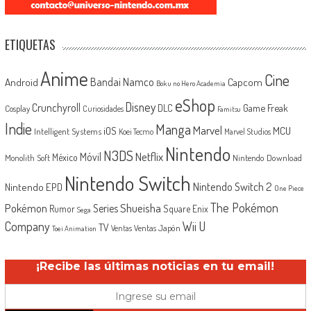
ETIQUETAS
Anime
Cine
Android
Bandai Namco
Capcom
Boku no Hero Academia
eShop
Disney
Crunchyroll
Game Freak
DLC
Cosplay
Curiosidades
Famitsu
Indie
Manga
Marvel
iOS
MCU
Intelligent Systems
Koei Tecmo
Marvel Studios
Nintendo
N3DS
Netflix
Móvil
México
Monolith Soft
Nintendo Download
Nintendo Switch
Nintendo Switch 2
Nintendo EPD
One Piece
The Pokémon
Shueisha
Pokémon
Series
Rumor
Square Enix
Sega
Company
Wii U
TV
Ventas Japón
Ventas
Toei Animation
¡Recibe las últimas noticias en tu email!