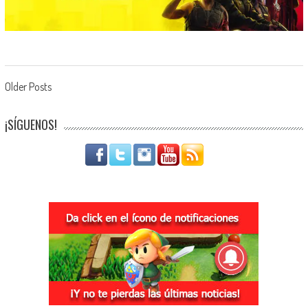
Navegación de entradas
Older Posts
¡SÍGUENOS!