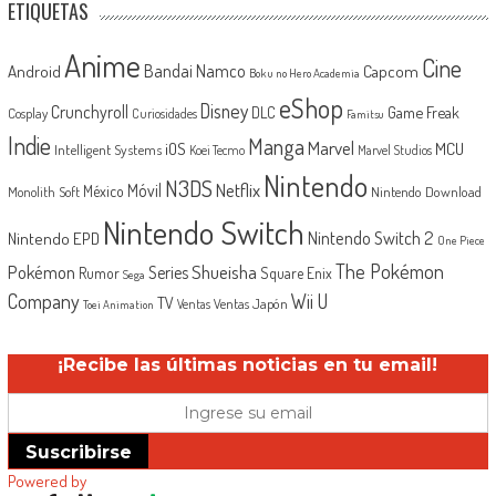
ETIQUETAS
Anime
Cine
Android
Bandai Namco
Capcom
Boku no Hero Academia
eShop
Disney
Crunchyroll
Game Freak
DLC
Cosplay
Curiosidades
Famitsu
Indie
Manga
Marvel
iOS
MCU
Intelligent Systems
Koei Tecmo
Marvel Studios
Nintendo
N3DS
Netflix
Móvil
México
Monolith Soft
Nintendo Download
Nintendo Switch
Nintendo Switch 2
Nintendo EPD
One Piece
The Pokémon
Shueisha
Pokémon
Series
Rumor
Square Enix
Sega
Company
Wii U
TV
Ventas Japón
Ventas
Toei Animation
¡Recibe las últimas noticias en tu email!
Suscribirse
Powered by