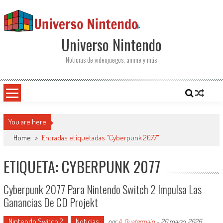
Saltar al contenido
Universo Nintendo
Noticias de videojuegos, anime y más
You are here
Home
>
Entradas etiquetadas "Cyberpunk 2077"
ETIQUETA: CYBERPUNK 2077
Cyberpunk 2077 Para Nintendo Switch 2 Impulsa Las
Ganancias De CD Projekt
Nintendo Switch 2
Noticias
por
A. Quatermain
-
20 marzo, 2026