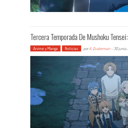
Tercera Temporada De Mushoku Tensei:
Anime y Manga
Noticias
por
A. Quatermain
-
30 junio,