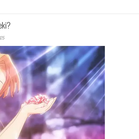
eki?
025