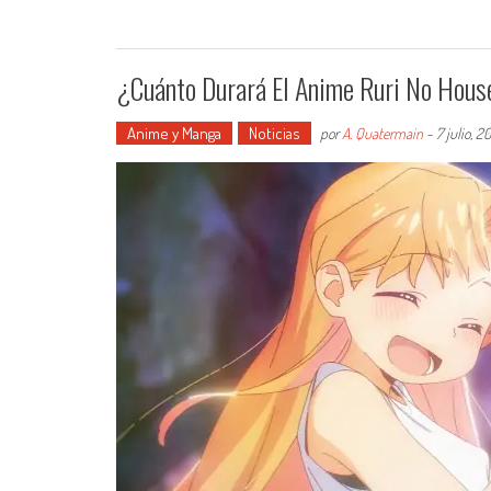
¿Cuánto Durará El Anime Ruri No Hous
Anime y Manga
Noticias
por
A. Quatermain
-
7 julio, 2