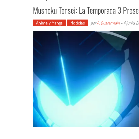
Mushoku Tensei: La Temporada 3 Presen
Anime y Manga
Noticias
por
A. Quatermain
-
4 junio, 