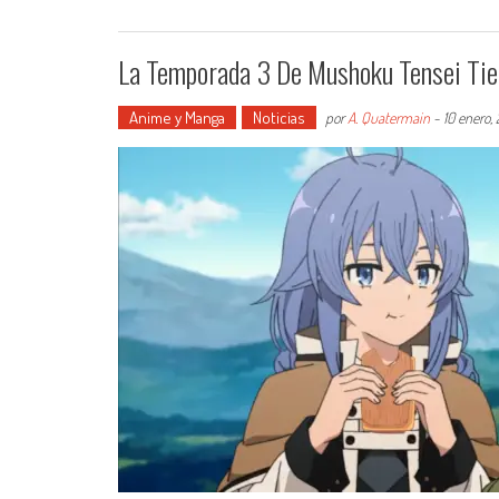
La Temporada 3 De Mushoku Tensei Tie
Anime y Manga
Noticias
por
A. Quatermain
-
10 enero,