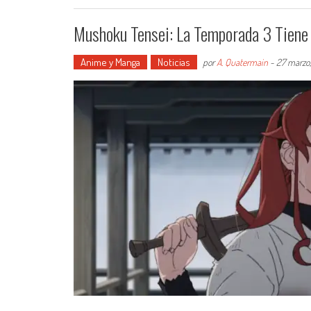
Mushoku Tensei: La Temporada 3 Tiene
Anime y Manga
Noticias
por
A. Quatermain
-
27 marzo