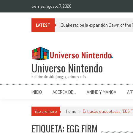
Saltar al contenido
viernes, agosto 7, 2026
Quake recibe la expansión Dawn of the
LATEST
Universo Nintendo
Noticias de videojuegos, anime y más
INICIO
ACERCA DE…
ANIME Y MANGA
AR
You are here
Home
>
Entradas etiquetadas "EGG F
ETIQUETA: EGG FIRM