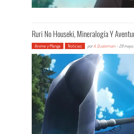
Ruri No Houseki, Mineralogía Y Aventur
Anime y Manga
Noticias
por
A. Quatermain
-
29 mayo,