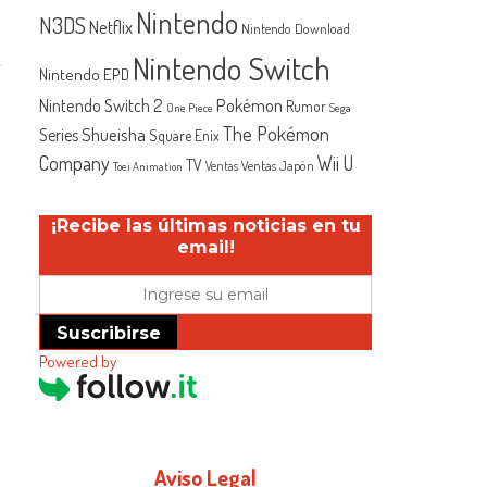
Nintendo
N3DS
Netflix
Nintendo Download
Nintendo Switch
Nintendo EPD
Nintendo Switch 2
Pokémon
Rumor
One Piece
Sega
The Pokémon
Shueisha
Series
Square Enix
Company
Wii U
TV
Ventas Japón
Ventas
Toei Animation
¡Recibe las últimas noticias en tu
email!
Suscribirse
Powered by
Aviso Legal