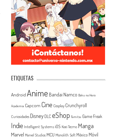
ETIQUETAS
Anime
Android
Bandai Namco
Boku no Hero
Cine
Capcom
Crunchyroll
Cosplay
Academia
eShop
Disney
Game Freak
DLC
Curiosidades
Famitsu
Indie
Manga
iOS
Intelligent Systems
Koei Tecmo
Marvel
MCU
Móvil
México
Monolith Soft
Marvel Studios