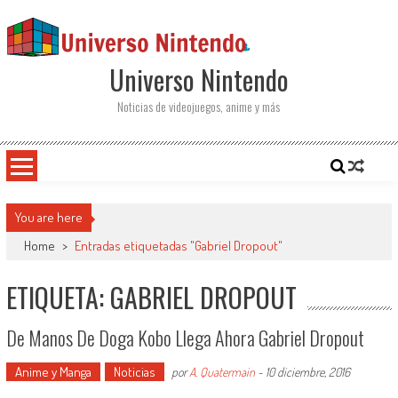
Saltar al contenido
Universo Nintendo
Noticias de videojuegos, anime y más
You are here
Home
>
Entradas etiquetadas "Gabriel Dropout"
ETIQUETA: GABRIEL DROPOUT
De Manos De Doga Kobo Llega Ahora Gabriel Dropout
Anime y Manga
Noticias
por
A. Quatermain
-
10 diciembre, 2016