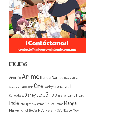
ETIQUETAS
Anime
Android
Bandai Namco
Boku no Hero
Cine
Capcom
Crunchyroll
Cosplay
Academia
eShop
Disney
Game Freak
DLC
Curiosidades
Famitsu
Indie
Manga
iOS
Intelligent Systems
Koei Tecmo
Marvel
MCU
Móvil
México
Monolith Soft
Marvel Studios