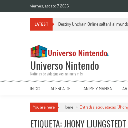
Saltar al contenido
viernes, agosto 7, 2026
Destiny Unchain Online saltará al mund
LATEST
Universo Nintendo
Noticias de videojuegos, anime y más
INICIO
ACERCA DE…
ANIME Y MANGA
AR
You are here
Home
>
Entradas etiquetadas "Jhony
ETIQUETA: JHONY LJUNGSTEDT