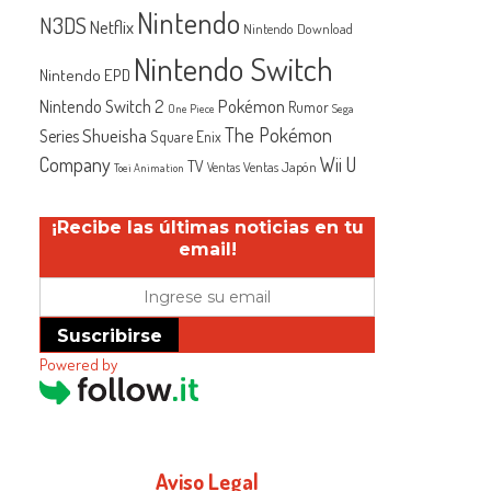
Nintendo
N3DS
Netflix
Nintendo Download
Nintendo Switch
Nintendo EPD
Nintendo Switch 2
Pokémon
Rumor
One Piece
Sega
The Pokémon
Shueisha
Series
Square Enix
Company
Wii U
TV
Ventas Japón
Ventas
Toei Animation
¡Recibe las últimas noticias en tu
email!
Suscribirse
Powered by
Aviso Legal