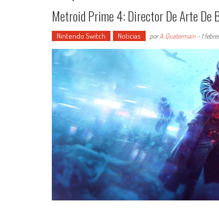
Metroid Prime 4: Director De Arte De B
Nintendo Switch
Noticias
por
A. Quatermain
-
1 febre