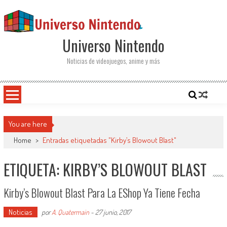
Saltar al contenido
Universo Nintendo
Noticias de videojuegos, anime y más
You are here
Home
>
Entradas etiquetadas "Kirby’s Blowout Blast"
ETIQUETA: KIRBY’S BLOWOUT BLAST
Kirby’s Blowout Blast Para La EShop Ya Tiene Fecha
Noticias
por
A. Quatermain
-
27 junio, 2017