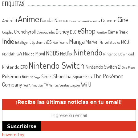
ETIQUETAS
Anime
Cine
Android
Bandai Namco
Capcom
Boku no Hero Academia
eShop
Disney
Crunchyroll
Game Freak
DLC
Cosplay
Curiosidades
Famitsu
Indie
Manga
Marvel
iOS
MCU
Intelligent Systems
Koei Tecmo
Marvel Studios
Nintendo
N3DS
Netflix
Móvil
México
Monolith Soft
Nintendo Download
Nintendo Switch
Nintendo Switch 2
Nintendo EPD
One Piece
The Pokémon
Shueisha
Pokémon
Series
Rumor
Square Enix
Sega
Company
Wii U
TV
Ventas Japón
Ventas
Toei Animation
¡Recibe las últimas noticias en tu email!
Suscribirse
Powered by