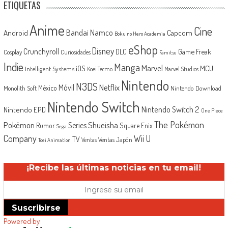
ETIQUETAS
Anime
Cine
Android
Bandai Namco
Capcom
Boku no Hero Academia
eShop
Disney
Crunchyroll
Game Freak
DLC
Cosplay
Curiosidades
Famitsu
Indie
Manga
Marvel
iOS
MCU
Intelligent Systems
Koei Tecmo
Marvel Studios
Nintendo
N3DS
Netflix
Móvil
México
Monolith Soft
Nintendo Download
Nintendo Switch
Nintendo Switch 2
Nintendo EPD
One Piece
The Pokémon
Shueisha
Pokémon
Series
Rumor
Square Enix
Sega
Company
Wii U
TV
Ventas Japón
Ventas
Toei Animation
¡Recibe las últimas noticias en tu email!
Suscribirse
Powered by