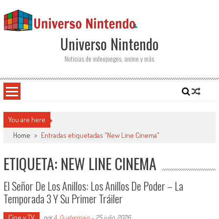
Saltar al contenido
Universo Nintendo
Noticias de videojuegos, anime y más
You are here
Home
>
Entradas etiquetadas "New Line Cinema"
ETIQUETA: NEW LINE CINEMA
El Señor De Los Anillos: Los Anillos De Poder – La
Temporada 3 Y Su Primer Tráiler
Cine y TV
por
A. Quatermain
-
25 julio, 2026