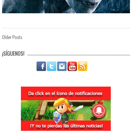
Navegación de entradas
Older Posts
¡SÍGUENOS!