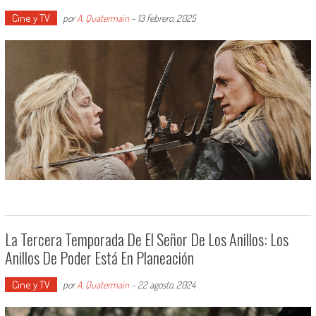
Cine y TV
por
A. Quatermain
-
13 febrero, 2025
La Tercera Temporada De El Señor De Los Anillos: Los
Anillos De Poder Está En Planeación
Cine y TV
por
A. Quatermain
-
22 agosto, 2024