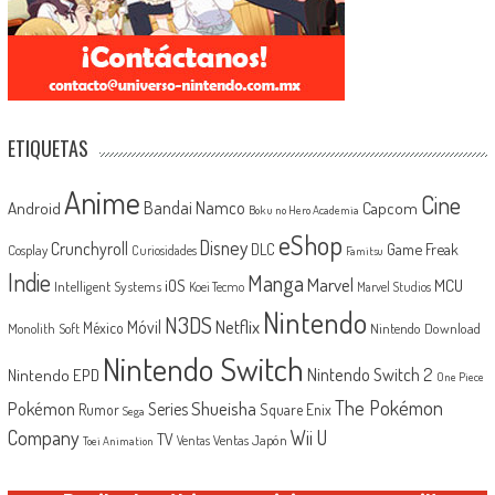
ETIQUETAS
Anime
Cine
Android
Bandai Namco
Capcom
Boku no Hero Academia
eShop
Disney
Crunchyroll
Game Freak
DLC
Cosplay
Curiosidades
Famitsu
Indie
Manga
Marvel
iOS
MCU
Intelligent Systems
Koei Tecmo
Marvel Studios
Nintendo
N3DS
Netflix
Móvil
México
Monolith Soft
Nintendo Download
Nintendo Switch
Nintendo Switch 2
Nintendo EPD
One Piece
The Pokémon
Shueisha
Pokémon
Series
Rumor
Square Enix
Sega
Company
Wii U
TV
Ventas Japón
Ventas
Toei Animation