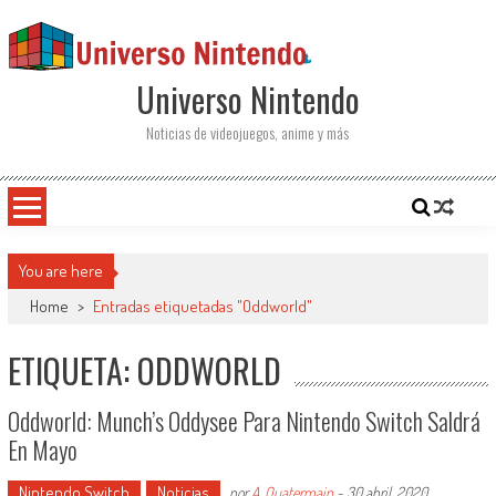
Saltar al contenido
Universo Nintendo
Noticias de videojuegos, anime y más
You are here
Home
>
Entradas etiquetadas "Oddworld"
ETIQUETA: ODDWORLD
Oddworld: Munch’s Oddysee Para Nintendo Switch Saldrá
En Mayo
Nintendo Switch
Noticias
por
A. Quatermain
-
30 abril, 2020