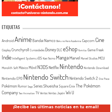
ETIQUETAS
Anime
Cine
Android
Bandai Namco
Capcom
Boku no Hero Academia
eShop
Disney
Crunchyroll
Game Freak
DLC
Cosplay
Curiosidades
Famitsu
Indie
Manga
Marvel
iOS
MCU
Intelligent Systems
Koei Tecmo
Marvel Studios
Nintendo
N3DS
Netflix
Móvil
México
Monolith Soft
Nintendo Download
Nintendo Switch
Nintendo Switch 2
Nintendo EPD
One Piece
The Pokémon
Shueisha
Pokémon
Series
Rumor
Square Enix
Sega
Company
Wii U
TV
Ventas Japón
Ventas
Toei Animation
¡Recibe las últimas noticias en tu email!