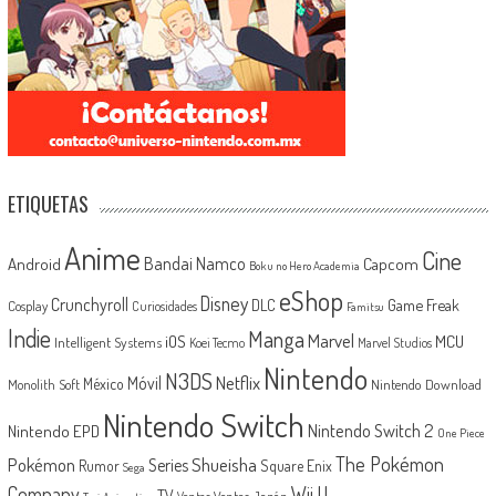
ETIQUETAS
Anime
Cine
Android
Bandai Namco
Capcom
Boku no Hero Academia
eShop
Disney
Crunchyroll
Game Freak
DLC
Cosplay
Curiosidades
Famitsu
Indie
Manga
Marvel
iOS
MCU
Intelligent Systems
Koei Tecmo
Marvel Studios
Nintendo
N3DS
Netflix
Móvil
México
Monolith Soft
Nintendo Download
Nintendo Switch
Nintendo Switch 2
Nintendo EPD
One Piece
The Pokémon
Shueisha
Pokémon
Series
Rumor
Square Enix
Sega
Company
Wii U
TV