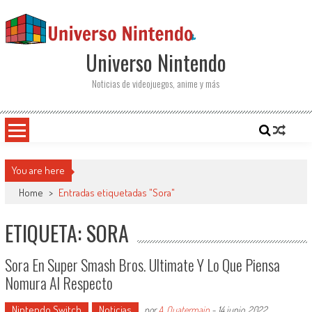
Saltar al contenido
Universo Nintendo
Noticias de videojuegos, anime y más
You are here
Home
>
Entradas etiquetadas "Sora"
ETIQUETA: SORA
Sora En Super Smash Bros. Ultimate Y Lo Que Piensa
Nomura Al Respecto
Nintendo Switch
Noticias
por
A. Quatermain
-
14 junio, 2022