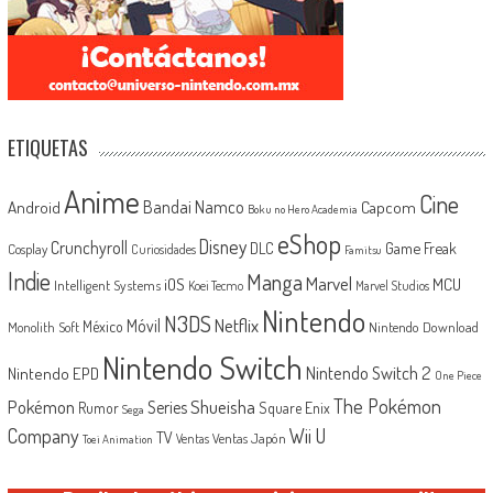
ETIQUETAS
Anime
Cine
Android
Bandai Namco
Capcom
Boku no Hero Academia
eShop
Disney
Crunchyroll
Game Freak
DLC
Cosplay
Curiosidades
Famitsu
Indie
Manga
Marvel
iOS
MCU
Intelligent Systems
Koei Tecmo
Marvel Studios
Nintendo
N3DS
Netflix
Móvil
México
Monolith Soft
Nintendo Download
Nintendo Switch
Nintendo Switch 2
Nintendo EPD
One Piece
The Pokémon
Shueisha
Pokémon
Series
Rumor
Square Enix
Sega
Company
Wii U
TV
Ventas Japón
Ventas
Toei Animation