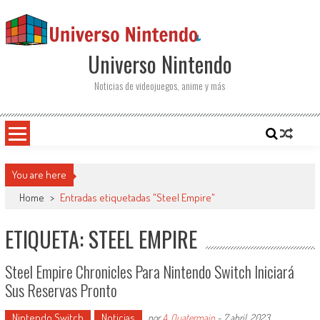
Saltar al contenido
Universo Nintendo
Noticias de videojuegos, anime y más
You are here
Home
>
Entradas etiquetadas "Steel Empire"
ETIQUETA: STEEL EMPIRE
Steel Empire Chronicles Para Nintendo Switch Iniciará
Sus Reservas Pronto
Nintendo Switch
Noticias
por
A. Quatermain
-
7 abril, 2023