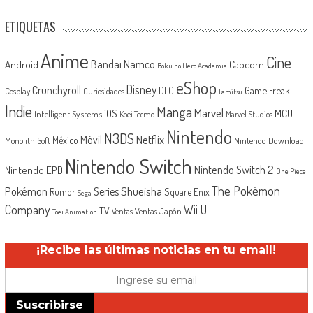
ETIQUETAS
Anime
Cine
Android
Bandai Namco
Capcom
Boku no Hero Academia
eShop
Disney
Crunchyroll
Game Freak
DLC
Cosplay
Curiosidades
Famitsu
Indie
Manga
Marvel
iOS
MCU
Intelligent Systems
Koei Tecmo
Marvel Studios
Nintendo
N3DS
Netflix
Móvil
México
Monolith Soft
Nintendo Download
Nintendo Switch
Nintendo Switch 2
Nintendo EPD
One Piece
The Pokémon
Shueisha
Pokémon
Series
Rumor
Square Enix
Sega
Company
Wii U
TV
Ventas Japón
Ventas
Toei Animation
¡Recibe las últimas noticias en tu email!
Suscribirse