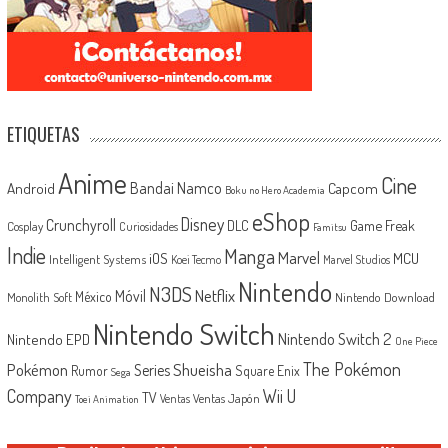
ETIQUETAS
Anime
Cine
Android
Bandai Namco
Capcom
Boku no Hero Academia
eShop
Disney
Crunchyroll
Game Freak
DLC
Cosplay
Curiosidades
Famitsu
Indie
Manga
Marvel
iOS
MCU
Intelligent Systems
Koei Tecmo
Marvel Studios
Nintendo
N3DS
Netflix
Móvil
México
Monolith Soft
Nintendo Download
Nintendo Switch
Nintendo Switch 2
Nintendo EPD
One Piece
The Pokémon
Shueisha
Pokémon
Series
Rumor
Square Enix
Sega
Company
Wii U
TV
Ventas Japón
Ventas
Toei Animation