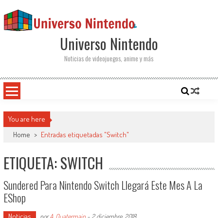
Saltar al contenido
Universo Nintendo
Noticias de videojuegos, anime y más
You are here
Home
>
Entradas etiquetadas "Switch"
ETIQUETA: SWITCH
Sundered Para Nintendo Switch Llegará Este Mes A La
EShop
Noticias
por
A. Quatermain
-
2 diciembre, 2018