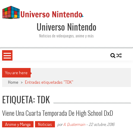
Saltar al contenido
Universo Nintendo
Noticias de videojuegos, anime y más
You are here
Home
>
Entradas etiquetadas "TDK"
ETIQUETA: TDK
Viene Una Cuarta Temporada De High School DxD
Anime y Manga
Noticias
por
A. Quatermain
-
22 octubre, 2016