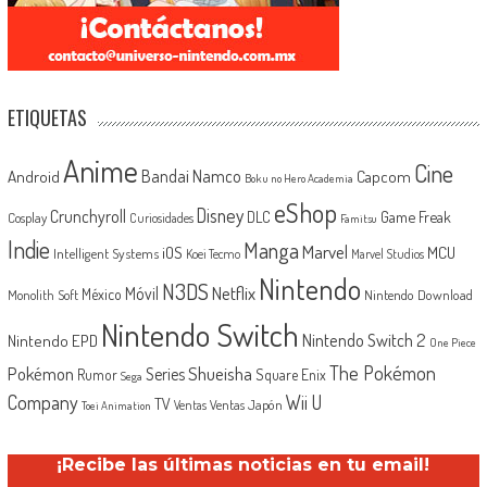
ETIQUETAS
Anime
Cine
Android
Bandai Namco
Capcom
Boku no Hero Academia
eShop
Disney
Crunchyroll
Game Freak
DLC
Cosplay
Curiosidades
Famitsu
Indie
Manga
Marvel
iOS
MCU
Intelligent Systems
Koei Tecmo
Marvel Studios
Nintendo
N3DS
Netflix
Móvil
México
Monolith Soft
Nintendo Download
Nintendo Switch
Nintendo Switch 2
Nintendo EPD
One Piece
The Pokémon
Shueisha
Pokémon
Series
Rumor
Square Enix
Sega
Company
Wii U
TV
Ventas Japón
Ventas
Toei Animation
¡Recibe las últimas noticias en tu email!