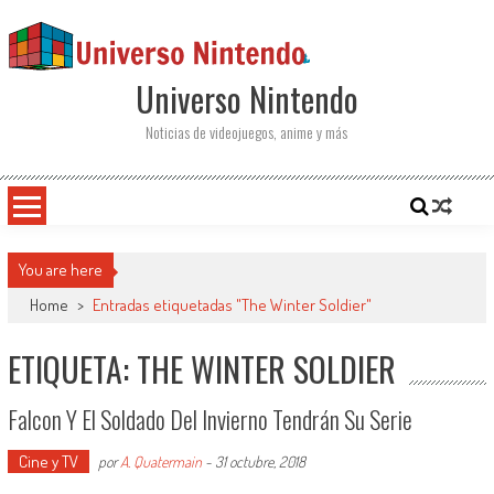
Saltar al contenido
Universo Nintendo
Noticias de videojuegos, anime y más
You are here
Home
>
Entradas etiquetadas "The Winter Soldier"
ETIQUETA: THE WINTER SOLDIER
Falcon Y El Soldado Del Invierno Tendrán Su Serie
Cine y TV
por
A. Quatermain
-
31 octubre, 2018