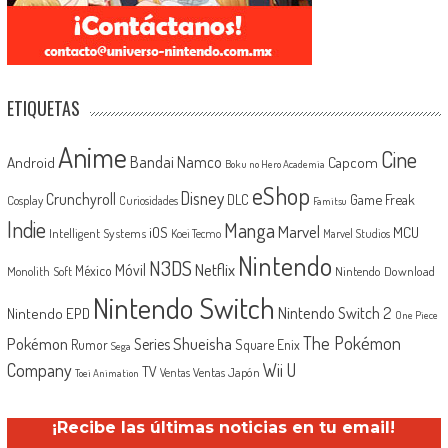
ETIQUETAS
Anime
Cine
Android
Bandai Namco
Capcom
Boku no Hero Academia
eShop
Disney
Crunchyroll
Game Freak
DLC
Cosplay
Curiosidades
Famitsu
Indie
Manga
Marvel
iOS
MCU
Intelligent Systems
Koei Tecmo
Marvel Studios
Nintendo
N3DS
Netflix
Móvil
México
Monolith Soft
Nintendo Download
Nintendo Switch
Nintendo Switch 2
Nintendo EPD
One Piece
The Pokémon
Shueisha
Pokémon
Series
Rumor
Square Enix
Sega
Company
Wii U
TV
Ventas Japón
Ventas
Toei Animation
¡Recibe las últimas noticias en tu email!