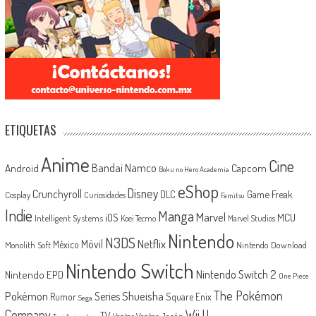
ETIQUETAS
Anime
Cine
Android
Bandai Namco
Capcom
Boku no Hero Academia
eShop
Disney
Crunchyroll
Game Freak
DLC
Cosplay
Curiosidades
Famitsu
Indie
Manga
Marvel
iOS
MCU
Intelligent Systems
Koei Tecmo
Marvel Studios
Nintendo
N3DS
Netflix
Móvil
México
Monolith Soft
Nintendo Download
Nintendo Switch
Nintendo Switch 2
Nintendo EPD
One Piece
The Pokémon
Shueisha
Pokémon
Series
Rumor
Square Enix
Sega
Company
Wii U
TV