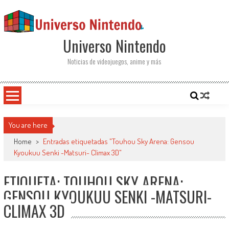
Saltar al contenido
Universo Nintendo
Noticias de videojuegos, anime y más
You are here
Home
>
Entradas etiquetadas "Touhou Sky Arena: Gensou
Kyoukuu Senki -Matsuri- Climax 3D"
ETIQUETA: TOUHOU SKY ARENA:
GENSOU KYOUKUU SENKI -MATSURI-
CLIMAX 3D