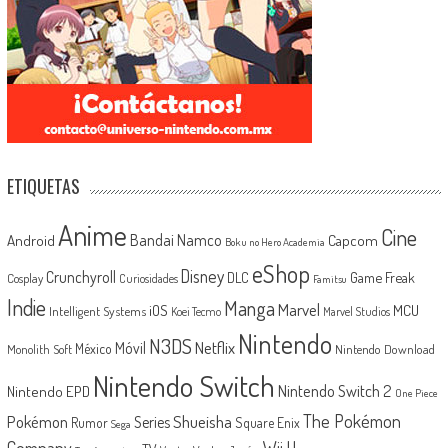
ETIQUETAS
Anime
Cine
Android
Bandai Namco
Capcom
Boku no Hero Academia
eShop
Disney
Crunchyroll
Game Freak
DLC
Cosplay
Curiosidades
Famitsu
Indie
Manga
Marvel
iOS
MCU
Intelligent Systems
Koei Tecmo
Marvel Studios
Nintendo
N3DS
Netflix
Móvil
México
Monolith Soft
Nintendo Download
Nintendo Switch
Nintendo Switch 2
Nintendo EPD
One Piece
The Pokémon
Shueisha
Pokémon
Series
Rumor
Square Enix
Sega
Company
Wii U