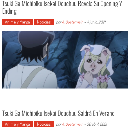
Tsuki Ga Michibiku Isekai Douchuu Revela Su Opening Y
Ending
Anime y Manga
Noticias
por
A. Quatermain
-
4 junio, 2021
Tsuki Ga Michibiku Isekai Douchuu Saldrá En Verano
Anime y Manga
Noticias
por
A. Quatermain
-
30 abril, 2021