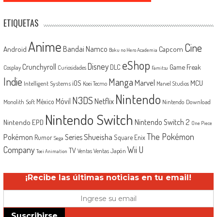
ETIQUETAS
Anime
Cine
Android
Bandai Namco
Capcom
Boku no Hero Academia
eShop
Disney
Crunchyroll
Game Freak
DLC
Cosplay
Curiosidades
Famitsu
Indie
Manga
Marvel
iOS
MCU
Intelligent Systems
Koei Tecmo
Marvel Studios
Nintendo
N3DS
Netflix
Móvil
México
Monolith Soft
Nintendo Download
Nintendo Switch
Nintendo Switch 2
Nintendo EPD
One Piece
The Pokémon
Shueisha
Pokémon
Series
Rumor
Square Enix
Sega
Company
Wii U
TV
Ventas Japón
Ventas
Toei Animation
¡Recibe las últimas noticias en tu email!
Suscribirse