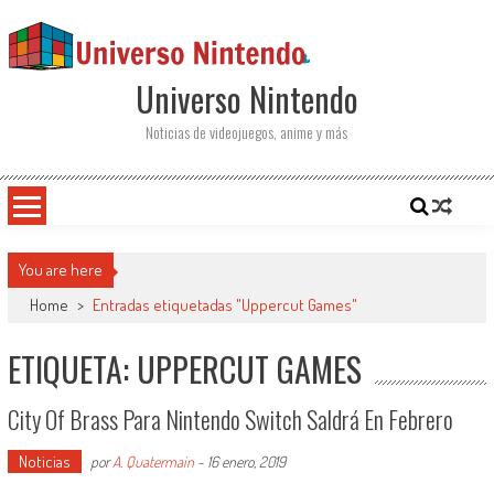
Saltar al contenido
Universo Nintendo
Noticias de videojuegos, anime y más
You are here
Home
>
Entradas etiquetadas "Uppercut Games"
ETIQUETA: UPPERCUT GAMES
City Of Brass Para Nintendo Switch Saldrá En Febrero
Noticias
por
A. Quatermain
-
16 enero, 2019