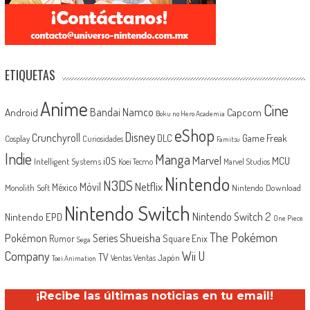
ETIQUETAS
Anime
Cine
Android
Bandai Namco
Capcom
Boku no Hero Academia
eShop
Disney
Crunchyroll
Game Freak
DLC
Cosplay
Curiosidades
Famitsu
Indie
Manga
Marvel
iOS
MCU
Intelligent Systems
Koei Tecmo
Marvel Studios
Nintendo
N3DS
Netflix
Móvil
México
Monolith Soft
Nintendo Download
Nintendo Switch
Nintendo Switch 2
Nintendo EPD
One Piece
The Pokémon
Shueisha
Pokémon
Series
Rumor
Square Enix
Sega
Company
Wii U
TV
Ventas Japón
Ventas
Toei Animation
¡Recibe las últimas noticias en tu email!