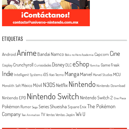
ETIQUETAS
Anime
Cine
Android
Bandai Namco
Capcom
Boku no Hero Academia
eShop
Disney
Crunchyroll
Game Freak
DLC
Cosplay
Curiosidades
Famitsu
Indie
Manga
Marvel
iOS
MCU
Intelligent Systems
Koei Tecmo
Marvel Studios
Nintendo
N3DS
Netflix
Móvil
México
Monolith Soft
Nintendo Download
Nintendo Switch
Nintendo Switch 2
Nintendo EPD
One Piece
The Pokémon
Shueisha
Pokémon
Series
Rumor
Square Enix
Sega
Company
Wii U
TV
Ventas Japón
Ventas
Toei Animation