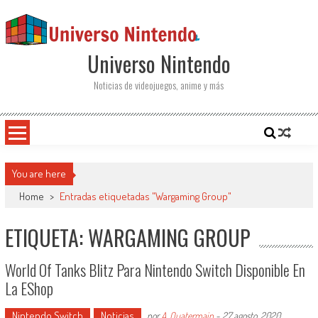
Saltar al contenido
Universo Nintendo
Noticias de videojuegos, anime y más
You are here
Home
>
Entradas etiquetadas "Wargaming Group"
ETIQUETA: WARGAMING GROUP
World Of Tanks Blitz Para Nintendo Switch Disponible En
La EShop
Nintendo Switch
Noticias
por
A. Quatermain
-
27 agosto, 2020