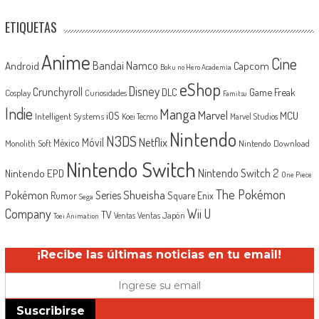
ETIQUETAS
Anime
Cine
Android
Bandai Namco
Capcom
Boku no Hero Academia
eShop
Disney
Crunchyroll
Game Freak
DLC
Cosplay
Curiosidades
Famitsu
Indie
Manga
Marvel
iOS
MCU
Intelligent Systems
Koei Tecmo
Marvel Studios
Nintendo
N3DS
Netflix
Móvil
México
Monolith Soft
Nintendo Download
Nintendo Switch
Nintendo Switch 2
Nintendo EPD
One Piece
The Pokémon
Shueisha
Pokémon
Series
Rumor
Square Enix
Sega
Company
Wii U
TV
Ventas Japón
Ventas
Toei Animation
¡Recibe las últimas noticias en tu email!
Suscribirse