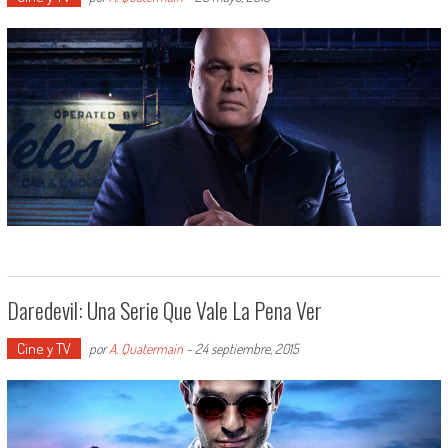
Daredevil: Una Serie Que Vale La Pena Ver
Cine y TV
por
A. Quatermain
-
24 septiembre, 2015