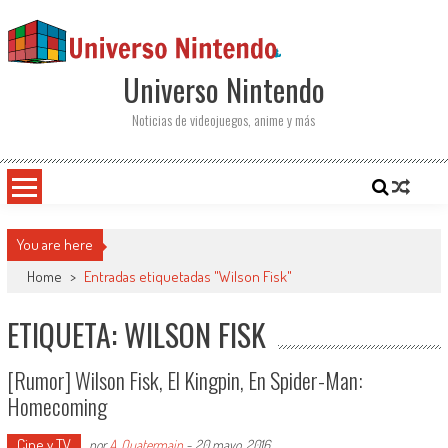
Saltar al contenido
Universo Nintendo
Noticias de videojuegos, anime y más
You are here
Home
>
Entradas etiquetadas "Wilson Fisk"
ETIQUETA: WILSON FISK
[Rumor] Wilson Fisk, El Kingpin, En Spider-Man:
Homecoming
Cine y TV
por
A. Quatermain
-
20 mayo, 2016