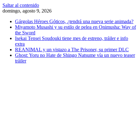
Saltar al contenido
domingo, agosto 9, 2026
Gárgolas Héroes Góticos, ¿tendrá una nueva serie animada?
Miyamoto Musashi y su estilo de pelea en Onimusha: Way of
the Sword
Isekai Tensei Soudouki tiene mes de estreno, tráiler e info
extra
REANIMAL y un vistazo a The Prisoner, su primer DLC
Ghost: Yoru no Hate de Shingo Natsume vía un nuevo teaser
tráiler