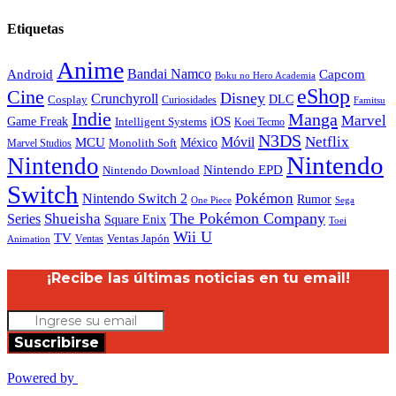
Etiquetas
Anime
Android
Bandai Namco
Capcom
Boku no Hero Academia
eShop
Cine
Disney
Crunchyroll
DLC
Cosplay
Curiosidades
Famitsu
Indie
Manga
Marvel
iOS
Game Freak
Intelligent Systems
Koei Tecmo
N3DS
Netflix
MCU
Móvil
México
Marvel Studios
Monolith Soft
Nintendo
Nintendo
Nintendo EPD
Nintendo Download
Switch
Nintendo Switch 2
Pokémon
Rumor
Sega
One Piece
The Pokémon Company
Shueisha
Series
Square Enix
Toei
Wii U
TV
Ventas
Ventas Japón
Animation
¡Recibe las últimas noticias en tu email!
Suscribirse
Powered by