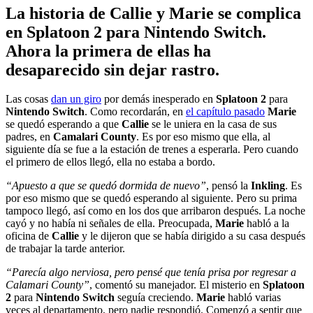
La historia de Callie y Marie se complica
en Splatoon 2 para Nintendo Switch.
Ahora la primera de ellas ha
desaparecido sin dejar rastro.
Las cosas
dan un giro
por demás inesperado en
Splatoon 2
para
Nintendo Switch
. Como recordarán, en
el capítulo pasado
Marie
se quedó esperando a que
Callie
se le uniera en la casa de sus
padres, en
Camalari County
. Es por eso mismo que ella, al
siguiente día se fue a la estación de trenes a esperarla. Pero cuando
el primero de ellos llegó, ella no estaba a bordo.
“Apuesto a que se quedó dormida de nuevo”
, pensó la
Inkling
. Es
por eso mismo que se quedó esperando al siguiente. Pero su prima
tampoco llegó, así como en los dos que arribaron después. La noche
cayó y no había ni señales de ella. Preocupada,
Marie
habló a la
oficina de
Callie
y le dijeron que se había dirigido a su casa después
de trabajar la tarde anterior.
“Parecía algo nerviosa, pero pensé que tenía prisa por regresar a
Calamari County”
, comentó su manejador. El misterio en
Splatoon
2
para
Nintendo Switch
seguía creciendo.
Marie
habló varias
veces al departamento, pero nadie respondió. Comenzó a sentir que