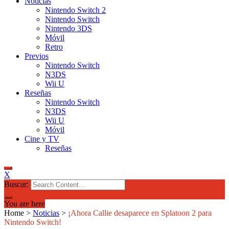
Noticias
Nintendo Switch 2
Nintendo Switch
Nintendo 3DS
Móvil
Retro
Previos
Nintendo Switch
N3DS
Wii U
Reseñas
Nintendo Switch
N3DS
Wii U
Móvil
Cine y TV
Reseñas
X
Buscar:
You are here
Home
>
Noticias
>
¡Ahora Callie desaparece en Splatoon 2 para
Nintendo Switch!