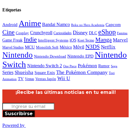
Etiquetas
Anime
Android
Bandai Namco
Capcom
Boku no Hero Academia
eShop
Cine
Disney
Crunchyroll
DLC
Cosplay
Curiosidades
Famitsu
Indie
Manga
Marvel
iOS
Game Freak
Intelligent Systems
Koei Tecmo
N3DS
Netflix
MCU
Móvil
México
Marvel Studios
Monolith Soft
Nintendo
Nintendo
Nintendo EPD
Nintendo Download
Switch
Nintendo Switch 2
Pokémon
Rumor
Sega
One Piece
The Pokémon Company
Shueisha
Series
Square Enix
Toei
Wii U
TV
Ventas
Ventas Japón
Animation
¡Recibe las últimas noticias en tu email!
Suscribirse
Powered by