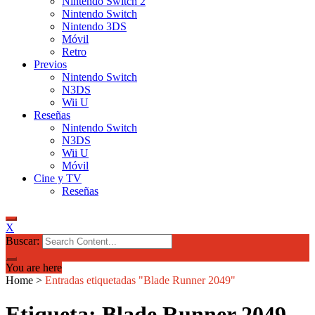
Nintendo Switch 2
Nintendo Switch
Nintendo 3DS
Móvil
Retro
Previos
Nintendo Switch
N3DS
Wii U
Reseñas
Nintendo Switch
N3DS
Wii U
Móvil
Cine y TV
Reseñas
X
Buscar:
You are here
Home
>
Entradas etiquetadas "Blade Runner 2049"
Etiqueta: Blade Runner 2049