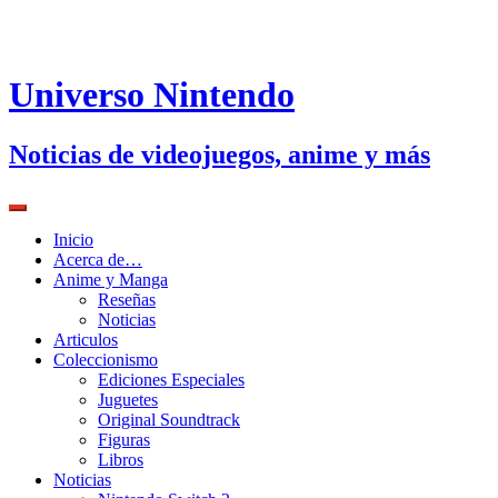
Universo Nintendo
Noticias de videojuegos, anime y más
Inicio
Acerca de…
Anime y Manga
Reseñas
Noticias
Articulos
Coleccionismo
Ediciones Especiales
Juguetes
Original Soundtrack
Figuras
Libros
Noticias