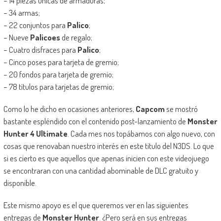
– 14 piezas únicas de armaduras;
– 34 armas;
– 22 conjuntos para
Palico
;
– Nueve
Palicoes
de regalo;
– Cuatro disfraces para
Palico
;
– Cinco poses para tarjeta de gremio;
– 20 fondos para tarjeta de gremio;
– 78 títulos para tarjetas de gremio;
Como lo he dicho en ocasiones anteriores,
Capcom
se mostró
bastante espléndido con el contenido post-lanzamiento de
Monster
Hunter 4 Ultimate
. Cada mes nos topábamos con algo nuevo, con
cosas que renovaban nuestro interés en este titulo del N3DS. Lo que
si es cierto es que aquellos que apenas inicien con este videojuego
se encontraran con una cantidad abominable de DLC gratuito y
disponible.
Este mismo apoyo es el que queremos ver en las siguientes
entregas de
Monster Hunter
. ¿Pero será en sus entregas