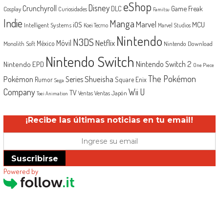
eShop
Disney
Crunchyroll
Game Freak
DLC
Cosplay
Curiosidades
Famitsu
Indie
Manga
Marvel
iOS
MCU
Intelligent Systems
Koei Tecmo
Marvel Studios
Nintendo
N3DS
Netflix
Móvil
México
Monolith Soft
Nintendo Download
Nintendo Switch
Nintendo Switch 2
Nintendo EPD
One Piece
The Pokémon
Shueisha
Pokémon
Series
Rumor
Square Enix
Sega
Company
Wii U
TV
Ventas Japón
Ventas
Toei Animation
¡Recibe las últimas noticias en tu email!
Suscribirse
Powered by