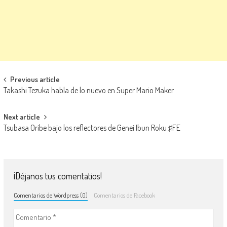
Navegación de entradas
Previous article
Takashi Tezuka habla de lo nuevo en Super Mario Maker
Next article
Tsubasa Oribe bajo los reflectores de Genei Ibun Roku ♯FE
¡Déjanos tus comentatios!
Comentarios de Wordpress (0)
Comentarios de Facebook