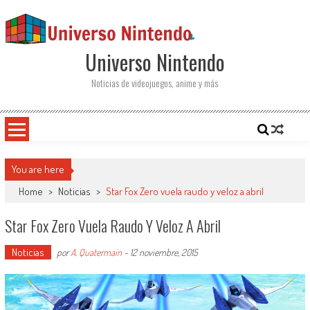
Saltar al contenido
Universo Nintendo
Noticias de videojuegos, anime y más
You are here
Home
>
Noticias
>
Star Fox Zero vuela raudo y veloz a abril
Star Fox Zero Vuela Raudo Y Veloz A Abril
Noticias
por
A. Quatermain
-
12 noviembre, 2015