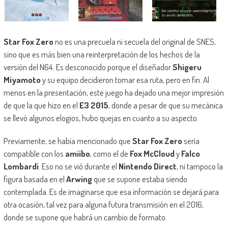
Star Fox Zero
no es una precuela ni secuela del original de SNES,
sino que es más bien una reinterpretación de los hechos de la
versión del N64. Es desconocido porque el diseñador
Shigeru
Miyamoto
y su equipo decidieron tomar esa ruta, pero en fin. Al
menos en la presentación, este juego ha dejado una mejor impresión
de que la que hizo en el
E3 2015
, donde a pesar de que su mecánica
se llevò algunos elogios, hubo quejas en cuanto a su aspecto.
Previamente, se había mencionado que
Star Fox Zero
sería
compatible con los
amiibo
, como el de
Fox McCloud
y
Falco
Lombardi
. Eso no se vió durante el
Nintendo Direct
, ni tampoco la
figura basada en el
Arwing
que se supone estaba siendo
contemplada. Es de imaginarse que esa información se dejará para
otra ocasión, tal vez para alguna futura transmisión en el 2016,
donde se supone que habrá un cambio de formato.