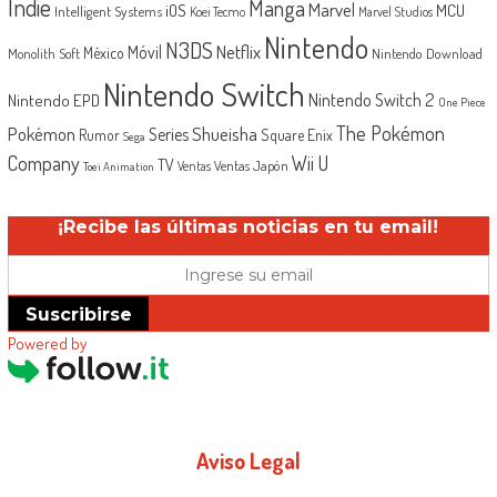
Indie
Manga
Marvel
iOS
MCU
Intelligent Systems
Koei Tecmo
Marvel Studios
Nintendo
N3DS
Netflix
Móvil
México
Monolith Soft
Nintendo Download
Nintendo Switch
Nintendo Switch 2
Nintendo EPD
One Piece
The Pokémon
Shueisha
Pokémon
Series
Rumor
Square Enix
Sega
Company
Wii U
TV
Ventas Japón
Ventas
Toei Animation
¡Recibe las últimas noticias en tu email!
Suscribirse
Powered by
Aviso Legal