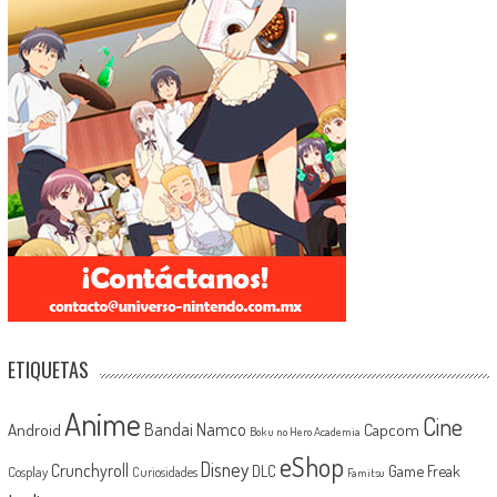
ETIQUETAS
Anime
Cine
Android
Bandai Namco
Capcom
Boku no Hero Academia
eShop
Disney
Crunchyroll
Game Freak
DLC
Cosplay
Curiosidades
Famitsu