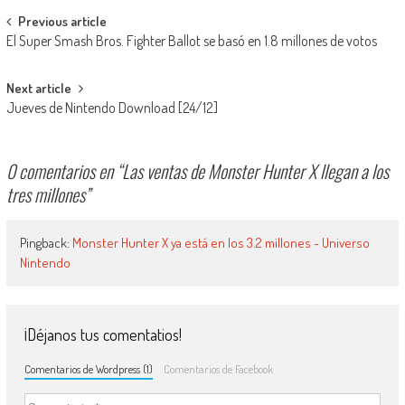
Navegación de entradas
Previous article
El Super Smash Bros. Fighter Ballot se basó en 1.8 millones de votos
Next article
Jueves de Nintendo Download [24/12]
0 comentarios en “
Las ventas de Monster Hunter X llegan a los
tres millones
”
Pingback:
Monster Hunter X ya está en los 3.2 millones - Universo
Nintendo
¡Déjanos tus comentatios!
Comentarios de Wordpress (1)
Comentarios de Facebook