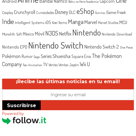
Android
Bandai Namco
Capcom
Boku no Hero Academia
eShop
Disney
Crunchyroll
Game Freak
DLC
Cosplay
Curiosidades
Famitsu
Indie
Manga
Marvel
iOS
MCU
Intelligent Systems
Koei Tecmo
Marvel Studios
Nintendo
N3DS
Netflix
Móvil
México
Monolith Soft
Nintendo Download
Nintendo Switch
Nintendo Switch 2
Nintendo EPD
One Piece
The Pokémon
Shueisha
Pokémon
Series
Rumor
Square Enix
Sega
Company
Wii U
TV
Ventas Japón
Ventas
Toei Animation
¡Recibe las últimas noticias en tu email!
Suscribirse
Powered by