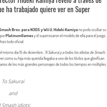
ue ha trabajado quiere ver en Super
Smash Bros. para N3DS y Wii U
,
Hideki Kamiya
no pudo ocultar su
 que
PlatinumGames
y él supervisaron el modelo de ella para el juego,
zo todo oficial.
el mismo día 15 de diciembre,
“A Sakurai y a todos los idiotas de Smash:
er como su hija más querida llegaba a uno de los títulos que glorifican
varios de los más grandes personajes de todos los tiempos en múltiples
To Sakurai
and
l Smash idiots: