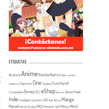
ETIQUETAS
Anime
Android
Bandai Namco
Boku no Hero
Cine
0
Capcom
Crunchyroll
Cosplay
Academia
eShop
Disney
Game Freak
DLC
Curiosidades
Famitsu
Indie
Manga
iOS
Intelligent Systems
Koei Tecmo
Marvel
MCU
Móvil
México
Monolith Soft
Marvel Studios