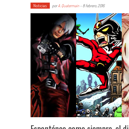
Noticias
por
A. Quatermain
-
8 febrero, 2016
Espontáneo como siempre, el di