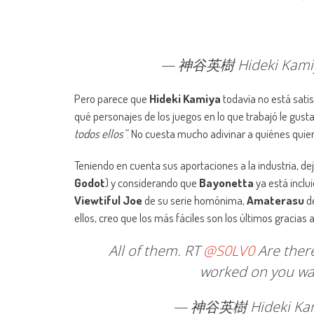
— 神谷英樹 Hideki Kamiy
Pero parece que
Hideki Kamiya
todavía no está satis
qué personajes de los juegos en lo que trabajó le gusta
todos ellos”
. No cuesta mucho adivinar a quiénes quier
Teniendo en cuenta sus aportaciones a la industria, d
Godot
) y considerando que
Bayonetta
ya está inclu
Viewtiful Joe
de su serie homónima,
Amaterasu
d
ellos, creo que los más fáciles son los últimos gracias 
All of them. RT
@S0LV0
Are ther
worked on you wan
— 神谷英樹 Hideki Kam