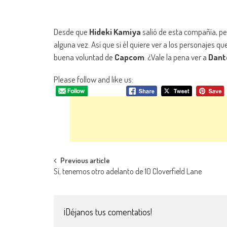
Desde que
Hideki Kamiya
salió de esta compañía, per
alguna vez. Así que si él quiere ver a los personajes 
buena voluntad de
Capcom
. ¿Vale la pena ver a
Dant
Please follow and like us:
Navegación de entradas
Previous article
Sí, tenemos otro adelanto de 10 Cloverfield Lane
¡Déjanos tus comentatios!