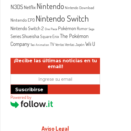
Nintendo
N3DS
Netflix
Nintendo Download
Nintendo Switch
Nintendo EPD
Nintendo Switch 2
Pokémon
Rumor
One Piece
Sega
The Pokémon
Shueisha
Series
Square Enix
Company
Wii U
TV
Ventas Japón
Ventas
Toei Animation
¡Recibe las últimas noticias en tu
email!
Suscribirse
Powered by
Aviso Legal