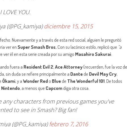
I LOVE YOU.
a (@PG_kamiya)
diciembre 15, 2015
fecho. Nuevamente y a través de esta red social, alguien le preguntó
ría ver en
Super Smash Bros.
Con su lacónico estilo, replicó que
“a
e ver él en esta serie creada por su amigo
Masahiro Sakurai
.
ejando fuera a
Resident Evil 2
,
Ace Attorney
(recuerden, fue la voz d
ida, sin duda se refiere principalmente a
Dante
de
Devil May Cry
,
e
Ôkami
, y a
Wonder Red
o
Blue
de
The Wonderful 101
. De todos
a
Nintendo
, a menos que
Capcom
diga otra cosa.
e any characters from previous games you've
ted to see in Smash? Big fan!
iya (@PG_kamiya)
febrero 7, 2016