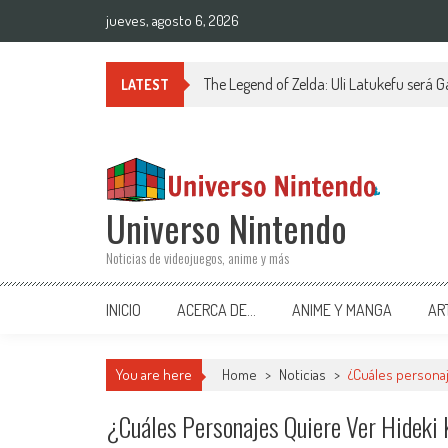
Saltar al contenido
jueves, agosto 6, 2026
The Legend of Zelda: Uli Latukefu será G
LATEST
Universo Nintendo
Noticias de videojuegos, anime y más
INICIO
ACERCA DE…
ANIME Y MANGA
AR
You are here
Home
>
Noticias
>
¿Cuáles personaj
¿Cuáles Personajes Quiere Ver Hideki