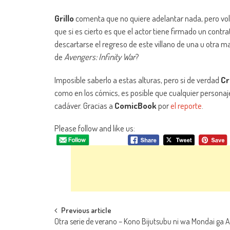
Grillo
comenta que no quiere adelantar nada, pero vol
que si es cierto es que el actor tiene firmado un contr
descartarse el regreso de este villano de una u otra m
de
Avengers: Infinity War
?
Imposible saberlo a estas alturas, pero si de verdad
Cr
como en los cómics, es posible que cualquier persona
cadáver. Gracias a
ComicBook
por
el reporte
.
Please follow and like us:
Navegación de entradas
Previous article
Otra serie de verano – Kono Bijutsubu ni wa Mondai ga A