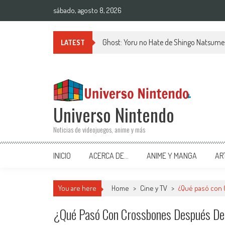
Saltar al contenido
sábado, agosto 8, 2026
Ghost: Yoru no Hate de Shingo Natsume v
LATEST
Universo Nintendo
Noticias de videojuegos, anime y más
INICIO
ACERCA DE…
ANIME Y MANGA
AR
You are here
Home
>
Cine y TV
>
¿Qué pasó con 
¿Qué Pasó Con Crossbones Después De 