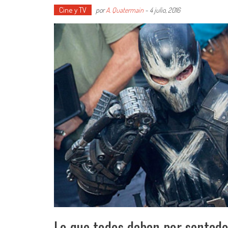
Cine y TV
por
A. Quatermain
-
4 julio, 2016
Lo que todos daban por sentado