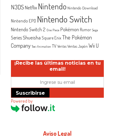
Nintendo
N3DS
Netflix
Nintendo Download
Nintendo Switch
Nintendo EPD
Nintendo Switch 2
Pokémon
Rumor
One Piece
Sega
The Pokémon
Shueisha
Series
Square Enix
Company
Wii U
TV
Ventas Japón
Ventas
Toei Animation
¡Recibe las últimas noticias en tu
email!
Suscribirse
Powered by
Aviso Legal