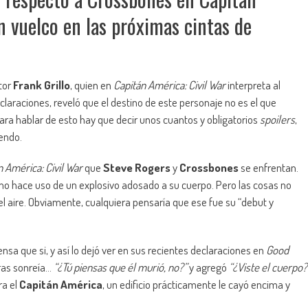
n vuelco en las próximas cintas de
tor
Frank Grillo
, quien en
Capitán América: Civil War
interpreta al
eclaraciones, reveló que el destino de este personaje no es el que
a hablar de esto hay que decir unos cuantos y obligatorios
spoilers
,
yendo.
n América: Civil War
que
Steve Rogers
y
Crossbones
se enfrentan.
ltimo hace uso de un explosivo adosado a su cuerpo. Pero las cosas no
 aire. Obviamente, cualquiera pensaría que ese fue su “debut y
ensa que si, y así lo dejó ver en sus recientes declaraciones en
Good
ras sonreía…
“¿Tú piensas que él murió, no?”
y agregó
“¿Viste el cuerpo?
ra el
Capitán América
, un edificio prácticamente le cayó encima y