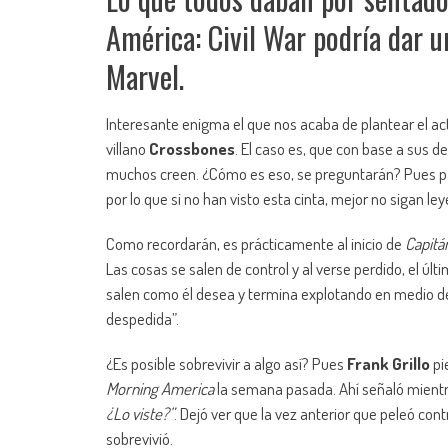
América: Civil War podría dar u
Marvel.
Interesante enigma el que nos acaba de plantear el ac
villano
Crossbones
. El caso es, que con base a sus d
muchos creen. ¿Cómo es eso, se preguntarán? Pues par
por lo que si no han visto esta cinta, mejor no sigan le
Como recordarán, es prácticamente al inicio de
Capitá
Las cosas se salen de control y al verse perdido, el ú
salen como él desea y termina explotando en medio del
despedida”.
¿Es posible sobrevivir a algo así? Pues
Frank Grillo
pi
Morning America
la semana pasada. Ahí señaló mient
¿Lo viste?”
. Dejó ver que la vez anterior que peleó cont
sobrevivió.