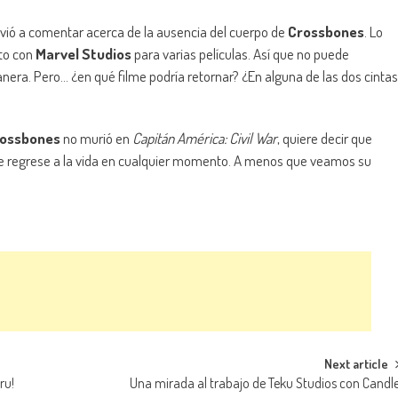
vió a comentar acerca de la ausencia del cuerpo de
Crossbones
. Lo
ato con
Marvel Studios
para varias películas. Así que no puede
anera. Pero… ¿en qué filme podría retornar? ¿En alguna de las dos cintas
ossbones
no murió en
Capitán América: Civil War
, quiere decir que
je regrese a la vida en cualquier momento. A menos que veamos su
Next article
ru!
Una mirada al trabajo de Teku Studios con Candl