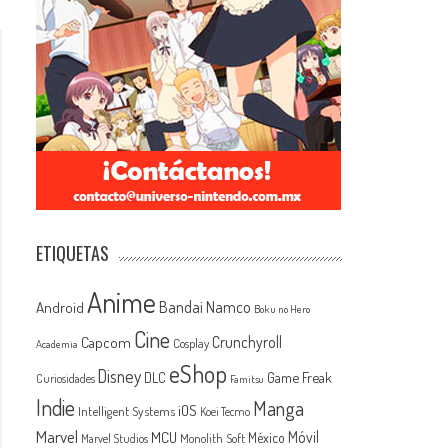
ETIQUETAS
Anime
Android
Bandai Namco
Boku no Hero
Cine
Capcom
Crunchyroll
Cosplay
Academia
eShop
Disney
Game Freak
DLC
Curiosidades
Famitsu
Indie
Manga
iOS
Intelligent Systems
Koei Tecmo
Marvel
MCU
Móvil
México
Monolith Soft
Marvel Studios