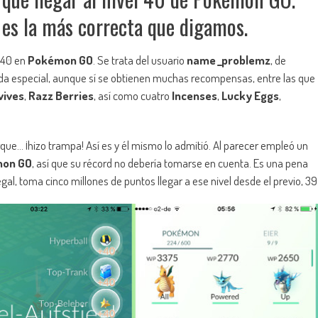
 es la más correcta que digamos.
l 40 en
Pokémon GO
. Se trata del usuario
name _problemz
, de
nada especial, aunque sí se obtienen muchas recompensas, entre las que
vives
,
Razz Berries
, así como cuatro
Incenses
,
Lucky Eggs
,
rque… ¡hizo trampa! Así es y él mismo lo admitió. Al parecer empleó un
on GO
, así que su récord no debería tomarse en cuenta. Es una pena
gal, toma cinco millones de puntos llegar a ese nivel desde el previo, 39