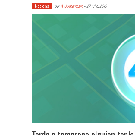
Noticias
por
A. Quatermain
-
27 julio, 2016
Tarde o temprano alguien tenía