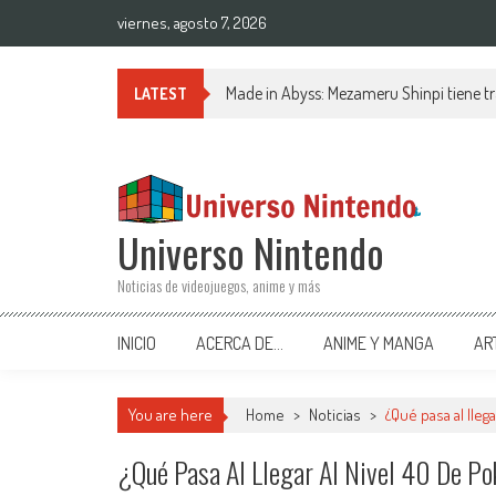
Saltar al contenido
viernes, agosto 7, 2026
Made in Abyss: Mezameru Shinpi tiene tr
LATEST
Universo Nintendo
Noticias de videojuegos, anime y más
INICIO
ACERCA DE…
ANIME Y MANGA
AR
You are here
Home
>
Noticias
>
¿Qué pasa al lleg
¿Qué Pasa Al Llegar Al Nivel 40 De 