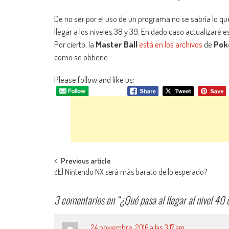
De no ser por el uso de un programa no se sabría lo qu
llegar a los niveles 38 y 39. En dado caso actualizar
Por cierto, la
Master Ball
está en los archivos
de
Pok
como se obtiene.
Please follow and like us:
Navegación de entradas
Previous article
¿El Nintendo NX será más barato de lo esperado?
3 comentarios en “
¿Qué pasa al llegar al nivel 4
24 noviembre, 2016 a las 3:17 am