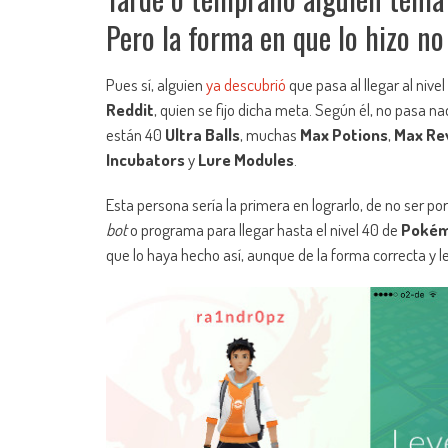
Pero la forma en que lo hizo no
Pues sí, alguien
ya descubrió
que pasa al llegar al nive
Reddit
, quien se fijo dicha meta. Según él, no pasa 
están 40
Ultra Balls
, muchas
Max Potions
,
Max Re
Incubators
y
Lure Modules
.
Esta persona sería la primera en lograrlo, de no ser po
bot
o programa para llegar hasta el nivel 40 de
Pokém
que lo haya hecho así, aunque de la forma correcta y le