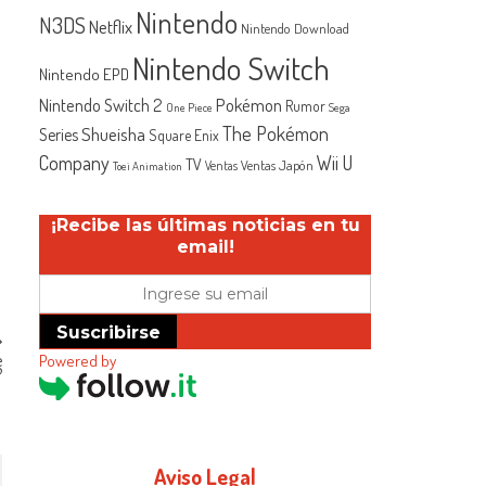
Nintendo
N3DS
Netflix
Nintendo Download
Nintendo Switch
Nintendo EPD
Nintendo Switch 2
Pokémon
Rumor
One Piece
Sega
The Pokémon
Shueisha
Series
Square Enix
Company
Wii U
TV
Ventas Japón
Ventas
Toei Animation
¡Recibe las últimas noticias en tu
email!
Suscribirse
e
Powered by
?
Aviso Legal