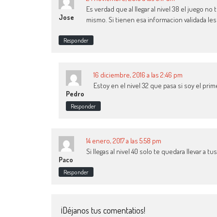
Es verdad que al llegar al nivel 38 el juego n
Jose
mismo. Si tienen esa informacion validada le
Responder
16 diciembre, 2016 a las 2:46 pm
Estoy en el nivel 32 que pasa si soy el prime
Pedro
Responder
14 enero, 2017 a las 5:58 pm
Si llegas al nivel 40 solo te quedara llevar a 
Paco
Responder
¡Déjanos tus comentatios!