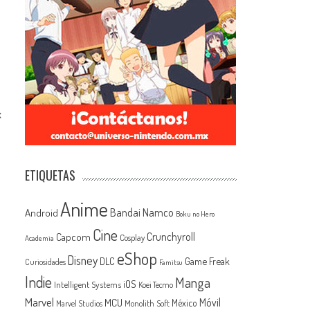
x
ETIQUETAS
Anime
Android
Bandai Namco
Boku no Hero
Cine
Capcom
Crunchyroll
Cosplay
Academia
eShop
Disney
Game Freak
DLC
Curiosidades
Famitsu
Indie
Manga
iOS
Intelligent Systems
Koei Tecmo
Marvel
MCU
Móvil
México
Monolith Soft
Marvel Studios