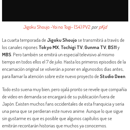
Jigoku Shoujo -Yoi no Togi- (S4) PV2
por
pKjd
La cuarta temporada de
Jigoku Shoujo
se transmitirá a través de
los canales nipones
Tokyo MX
,
Tochigi TV
,
Gunma TV
,
BS11
y
MBS
. Pero también se emitirá un especial televisivo al mismo
tiempo en todos ellos el 7 de julio. Hasta los primeros episodios de la
encarnación original se volverán a poner en algunosdos días antes,
para llamar la atención sobre este nuevo proyecto de
Studio Deen
.
Todo esto suena muy bien, pero ojalá pronto se revele que compañía
de video en demanda se encargará de su publicación fuera de
Japón. Existen muchos fans occidentales de esta franquicia y sería
una pena que se perdieran este nuevo anime. Aunque lo que sigue
sin gustarme es que es posible que algunos capítulos que se
emitirán recontarán historias que muchos ya conocemos.