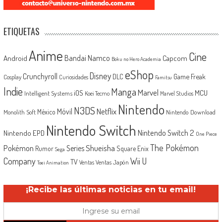
ETIQUETAS
Anime
Cine
Android
Bandai Namco
Capcom
Boku no Hero Academia
eShop
Disney
Crunchyroll
Game Freak
DLC
Cosplay
Curiosidades
Famitsu
Indie
Manga
Marvel
iOS
MCU
Intelligent Systems
Koei Tecmo
Marvel Studios
Nintendo
N3DS
Netflix
Móvil
México
Monolith Soft
Nintendo Download
Nintendo Switch
Nintendo Switch 2
Nintendo EPD
One Piece
The Pokémon
Shueisha
Pokémon
Series
Rumor
Square Enix
Sega
Company
Wii U
TV
Ventas Japón
Ventas
Toei Animation
¡Recibe las últimas noticias en tu email!