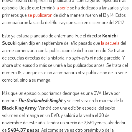
nueva oleada completa, ha publicado a “cuentagotas” episodio tras
episodio. Desde que terminó
la serie
se ha dedicado a lanzarlos, y los
primeros que
se publicaron
de dicha manera fueron el 13 y 14. Estos
acompañaron la salida del Blu-ray que salió en diciembre del 2017.
Esto ya estaba planeado de antemano. Fue el director
Kenichi
Suzuki
quien dijo en septiembre del año pasado que
la secuela
del
anime comenzaría con la publicación de dicho contenido. Se tratan
de secuelas directas de la historia, no
spin-offs
ni nada parecido. Y
ahora otro episodio más se unirá a los publicados antes. Se trata del
número 15, aunque éste no acompañará otra publicación de la serie
como tal, sino a su manga.
Más que un episodio, podríamos decir que es una OVA. Lleva por
nombre
The Outlandish Knight
, y se centrará en la marcha de la
Black King Army
. Vendrá con una edición especial del sexto
volumen del manga en un DVD, y saldrá a la venta el 30 de
noviembre de este año. Tendrá un precio de 2,591 yenes, alrededor
de
$404.37 pesos
. Así como se ve es otro preámbulo de la