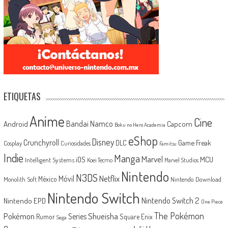
ETIQUETAS
Anime
Cine
Android
Bandai Namco
Capcom
Boku no Hero Academia
eShop
Disney
Crunchyroll
Game Freak
DLC
Cosplay
Curiosidades
Famitsu
Indie
Manga
Marvel
iOS
MCU
Intelligent Systems
Koei Tecmo
Marvel Studios
Nintendo
N3DS
Netflix
Móvil
México
Monolith Soft
Nintendo Download
Nintendo Switch
Nintendo Switch 2
Nintendo EPD
One Piece
The Pokémon
Shueisha
Pokémon
Series
Rumor
Square Enix
Sega