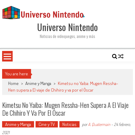
Saltar al contenido
Universo Nintendo
Noticias de videojuegos, anime y más
You are here
Home
>
Anime y Manga
>
Kimetsu no Yaiba: Mugen Ressha-
Hen supera a El viaje de Chihiro y va por el Óscar
Kimetsu No Yaiba: Mugen Ressha-Hen Supera A El Viaje
De Chihiro Y Va Por El Óscar
Anime y Manga
Cine y TV
Noticias
por
A. Quatermain
-
24 febrero,
2021