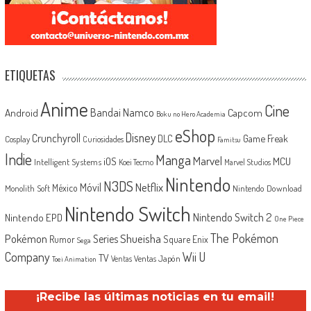
ETIQUETAS
Anime
Cine
Android
Bandai Namco
Capcom
Boku no Hero Academia
eShop
Disney
Crunchyroll
Game Freak
DLC
Cosplay
Curiosidades
Famitsu
Indie
Manga
Marvel
iOS
MCU
Intelligent Systems
Koei Tecmo
Marvel Studios
Nintendo
N3DS
Netflix
Móvil
México
Monolith Soft
Nintendo Download
Nintendo Switch
Nintendo Switch 2
Nintendo EPD
One Piece
The Pokémon
Shueisha
Pokémon
Series
Rumor
Square Enix
Sega
Company
Wii U
TV
Ventas Japón
Ventas
Toei Animation
¡Recibe las últimas noticias en tu email!