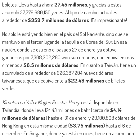
boletos. Lleva hasta ahora
27.45 millones
, y gracias a estos
acumuló 37,776,680,150 yenes. Al tipo de cambio actual es
alrededor de
$359.7 millones de dólares
. ¡Es impresionante!
No solo le está yendo bien en el país del Sol Naciente, sino que se
mantuvo en el tercer lugar de la taquilla de Corea del Sur. En esa
nación, donde se estrenó el pasado 27 de enero, ya obtuvo
ganancias por 7,308,202,280 won surcoreanos, que equivalen más
o menos a
$6.5 millones de dólares
. En cuanto a Taiwán, tiene un
acumulado de alrededor de 626,387,204 nuevos dólares
taiwaneses, que es equivalente a
$22.48 millones
de billetes
verdes.
Kimetsu no Yaiba: Mugen Ressha-Hen
ya está disponible en
Tailandia, donde lleva 124.43 millones de baht (cerca de
$4.14
millones de dólares
) hasta el 31 de enero, y 29,100,868 dólares de
Hong Kong en esta misma ciudad (
$3.75 millones
) hasta el 6 de
diciembre. En Singapur, donde ya está en cines, tiene un acumulado