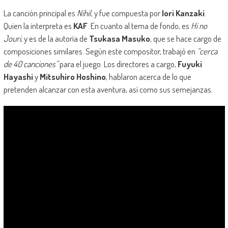
La canción principal es
Nihil
, y fue compuesta por
Iori Kanzaki
.
Quien la interpreta es
KAF
. En cuanto al tema de fondo, es
Hi no
Jouri
, y es de la autoría de
Tsukasa Masuko
, que se hace cargo de
composiciones similares. Según este compositor, trabajó en
“cerca
de 40 canciones”
para el juego. Los directores a cargo,
Fuyuki
Hayashi
y
Mitsuhiro Hoshino
, hablaron acerca de lo que
pretenden alcanzar con esta aventura, así como sus semejanzas.