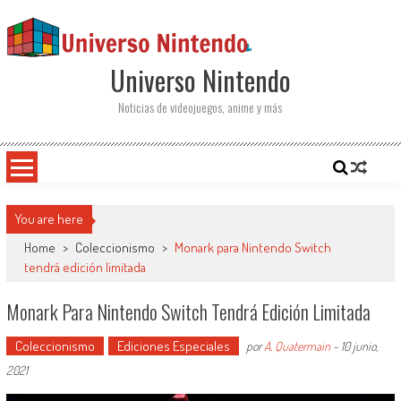
Saltar al contenido
Universo Nintendo
Noticias de videojuegos, anime y más
You are here
Home
>
Coleccionismo
>
Monark para Nintendo Switch
tendrá edición limitada
Monark Para Nintendo Switch Tendrá Edición Limitada
Coleccionismo
Ediciones Especiales
por
A. Quatermain
-
10 junio,
2021