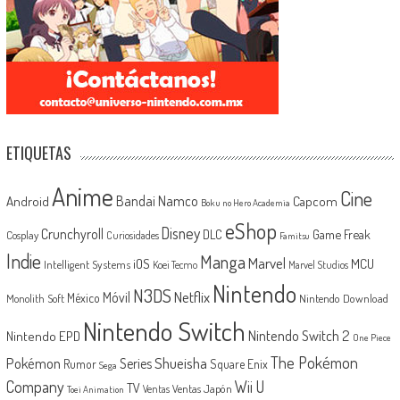
ETIQUETAS
Anime
Cine
Android
Bandai Namco
Capcom
Boku no Hero Academia
eShop
Disney
Crunchyroll
Game Freak
DLC
Cosplay
Curiosidades
Famitsu
Indie
Manga
Marvel
iOS
MCU
Intelligent Systems
Koei Tecmo
Marvel Studios
Nintendo
N3DS
Netflix
Móvil
México
Monolith Soft
Nintendo Download
Nintendo Switch
Nintendo Switch 2
Nintendo EPD
One Piece
The Pokémon
Shueisha
Pokémon
Series
Rumor
Square Enix
Sega
Company
Wii U
TV
Ventas Japón
Ventas
Toei Animation