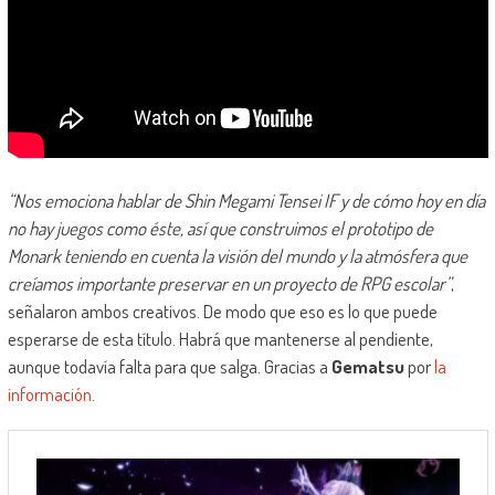
“Nos emociona hablar de Shin Megami Tensei IF y de cómo hoy en día
no hay juegos como éste, así que construimos el prototipo de
Monark teniendo en cuenta la visión del mundo y la atmósfera que
creíamos importante preservar en un proyecto de RPG escolar”
,
señalaron ambos creativos. De modo que eso es lo que puede
esperarse de esta título. Habrá que mantenerse al pendiente,
aunque todavía falta para que salga. Gracias a
Gematsu
por
la
información
.