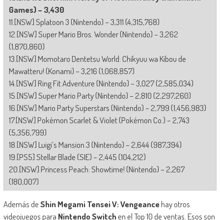
Games) – 3,430
11.[NSW] Splatoon 3 (Nintendo) – 3,311 (4,315,768)
12.[NSW] Super Mario Bros. Wonder (Nintendo) – 3,262
(1,870,860)
13.[NSW] Momotaro Dentetsu World: Chikyuu wa Kibou de
Mawatteru! (Konami) – 3,216 (1,068,857)
14.[NSW] Ring Fit Adventure (Nintendo) – 3,027 (2,585,034)
15.[NSW] Super Mario Party (Nintendo) – 2,810 (2,297,260)
16.[NSW] Mario Party Superstars (Nintendo) – 2,799 (1,456,983)
17.[NSW] Pokémon Scarlet & Violet (Pokémon Co.) – 2,743
(5,356,799)
18.[NSW] Luigi’s Mansion 3 (Nintendo) – 2,644 (987,394)
19.[PS5] Stellar Blade (SIE) – 2,445 (104,212)
20.[NSW] Princess Peach: Showtime! (Nintendo) – 2,267
(180,007)
Además de
Shin Megami Tensei V: Vengeance
hay otros
videojuegos para
Nintendo Switch
en el Top 10 de ventas. Esos son