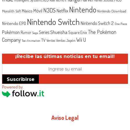
Koei Tecmo
Marvel Studios
Nintendo
N3DS
Netflix
Móvil
México
Monolith Soft
Nintendo Download
Nintendo Switch
Nintendo Switch 2
Nintendo EPD
One Piece
The Pokémon
Shueisha
Pokémon
Series
Rumor
Square Enix
Sega
Company
Wii U
TV
Ventas Japón
Ventas
Toei Animation
¡Recibe las últimas noticias en tu email!
Suscribirse
Powered by
Aviso Legal