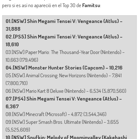
pero si es así no apareció en el Top 30 de
Famitsu
.
01.[NSW] Shin Megami Tensei V: Vengeance (Atlus) –
31,888
02.[PS5] Shin Megami Tensei V: Vengeance (Atlus) –
18,610
03.[NSW] Paper Mario: The Thousand-Year Door (Nintendo) –
10,663 (179,496)
04.[NSW] Monster Hunter Stories (Capcom) – 10,216
05.[NSW] Animal Crossing: New Horizons (Nintendo) – 7,841
(7,800,710)
06.[NSW] Mario Kart 8 Deluxe (Nintendo) – 6,534 (5,870,560)
07.[PS4] Shin Megami Tensei V: Vengeance (Atlus) –
6,367
08.[NSW] Minecraft (Microsoft) – 4,872 (3,544,346)
09.[NSW] Super Smash Bros. Ultimate (Nintendo) – 3,655
(5,525,609)
10.[NSW] Snufkin: Melody of Moominvalley (Kakehashi