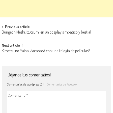
Navegación de entradas
Previous article
Dungeon Meshi: Izutsumi en un cosplay simpático y bestial
Next article
Kimetsu no Yaiba, ¿acabará con una trilogía de películas?
¡Déjanos tus comentatios!
Comentarios de Wordpress (0)
Comentarios de Facebook