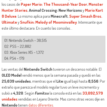
los casos de
Paper Mario: The Thousand-Year Door
,
Monster
Hunter Stories
,
Animal Crossing: New Horizons
y
Mario Kart
8 Deluxe
. Lo mismo aplica para
Minecraft
,
Super Smash Bros.
Ultimate
y
Snufkin: Melody of Moominvalley
. Interesante que
este último destacara. En cuanto las consolas…
01. Nintendo Switch – 38,515
02. PS5 – 22,882
03. Xbox Series X|S – 1,372
04. PS4 – 179
Las ventas del
Nintendo Switch
tuvieron un descenso notable. El
OLED Model
vendió menos que la semana pasada y quedó en las
25,639 unidades
, mientras que el
Lite
igual bajó hasta
8,556
. Por
extraño que parezca el modelo regular tuvo un leve incremento y
subió a
4,320
. Según
Famitsu
la consola está en las
33,092,579
unidades
vendidas en Lejano Oriente. Mas como otras veces dije en
Nintendo
tienen
datos diferentes
.