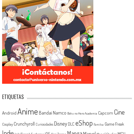
ETIQUETAS
Anime
Cine
Android
Bandai Namco
Capcom
Boku no Hero Academia
eShop
Disney
Crunchyroll
Game Freak
DLC
Cosplay
Curiosidades
Famitsu
Indie
Manga
Marvel
iOS
MCU
Intelligent Systems