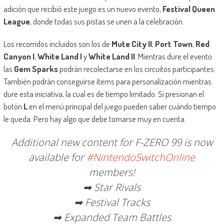
adición que recibió este juego es un nuevo evento,
Festival Queen
League
, donde todas sus pistas se unen a la celebración.
Los recorridos incluidos son los de
Mute City II
,
Port Town
,
Red
Canyon I
,
White Land I
y
White Land II
. Mientras dure el evento
las
Gem Sparks
podrán recolectarse en los circuitos participantes.
También podrán conseguirse ítems para personalización mientras
dure esta iniciativa, la cual es de tiempo limitado. Si presionan el
botón
L
en el menú principal del juego pueden saber cuándo tiempo
le queda. Pero hay algo que debe tomarse muy en cuenta.
Additional new content for F-ZERO 99 is now
available for
#NintendoSwitchOnline
members!
➡ Star Rivals
➡ Festival Tracks
➡ Expanded Team Battles