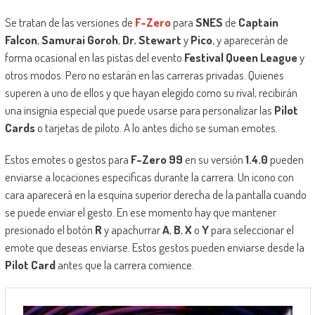
Se tratan de las versiones de
F-Zero
para
SNES
de
Captain
Falcon
,
Samurai Goroh
,
Dr. Stewart
y
Pico
, y aparecerán de
forma ocasional en las pistas del evento
Festival Queen League
y
otros modos. Pero no estarán en las carreras privadas. Quienes
superen a uno de ellos y que hayan elegido como su rival, recibirán
una insignia especial que puede usarse para personalizar las
Pilot
Cards
o tarjetas de piloto. A lo antes dicho se suman emotes.
Estos emotes o gestos para
F-Zero 99
en su versión
1.4.0
pueden
enviarse a locaciones específicas durante la carrera. Un icono con
cara aparecerá en la esquina superior derecha de la pantalla cuando
se puede enviar el gesto. En ese momento hay que mantener
presionado el botón
R
y apachurrar
A
,
B
,
X
o
Y
para seleccionar el
emote que deseas enviarse. Estos gestos pueden enviarse desde la
Pilot Card
antes que la carrera comience.