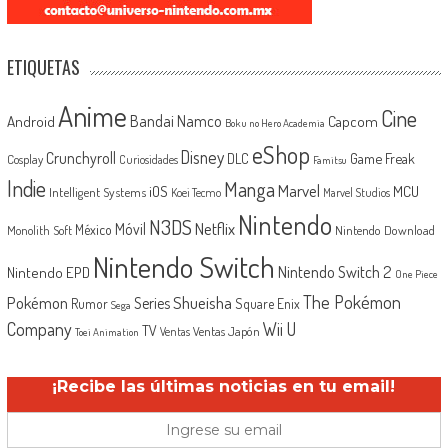
ETIQUETAS
Anime
Cine
Android
Bandai Namco
Capcom
Boku no Hero Academia
eShop
Disney
Crunchyroll
Game Freak
DLC
Cosplay
Curiosidades
Famitsu
Indie
Manga
Marvel
iOS
MCU
Intelligent Systems
Koei Tecmo
Marvel Studios
Nintendo
N3DS
Netflix
Móvil
México
Monolith Soft
Nintendo Download
Nintendo Switch
Nintendo Switch 2
Nintendo EPD
One Piece
The Pokémon
Shueisha
Pokémon
Series
Rumor
Square Enix
Sega
Company
Wii U
TV
Ventas Japón
Ventas
Toei Animation
¡Recibe las últimas noticias en tu email!