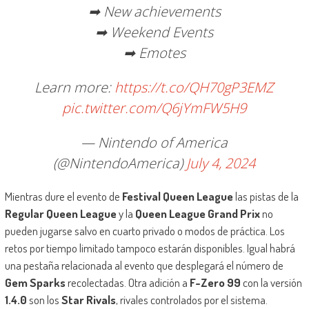
➡ New achievements
➡ Weekend Events
➡ Emotes
Learn more:
https://t.co/QH70gP3EMZ
pic.twitter.com/Q6jYmFW5H9
— Nintendo of America
(@NintendoAmerica)
July 4, 2024
Mientras dure el evento de
Festival Queen League
las pistas de la
Regular Queen League
y la
Queen League Grand Prix
no
pueden jugarse salvo en cuarto privado o modos de práctica. Los
retos por tiempo limitado tampoco estarán disponibles. Igual habrá
una pestaña relacionada al evento que desplegará el número de
Gem Sparks
recolectadas. Otra adición a
F-Zero 99
con la versión
1.4.0
son los
Star Rivals
, rivales controlados por el sistema.